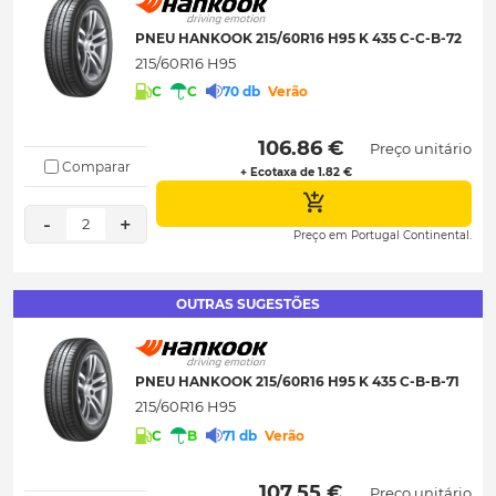
PNEU HANKOOK 215/60R16 H95 K 435 C-C-B-72
215/60R16 H95
C
C
70 db
Verão
 106.86 € 
Preço unitário
Comparar
+ Ecotaxa de 1.82 €
-
+
2
Preço em Portugal Continental.
OUTRAS SUGESTÕES
PNEU HANKOOK 215/60R16 H95 K 435 C-B-B-71
215/60R16 H95
C
B
71 db
Verão
 107.55 € 
Preço unitário