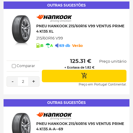
OUTRAS SUGESTÕES
PNEU HANKOOK 215/60R16 V99 VENTUS PRIME
4 K135 XL
215/60R16 V99
B
A
69 db
Verão
 125.31 € 
Preço unitário
Comparar
+ Ecotaxa de 1.82 €
-
+
2
Preço em Portugal Continental.
OUTRAS SUGESTÕES
PNEU HANKOOK 215/60R16 V95 VENTUS PRIME
4 K135 A-A--69