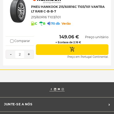
PNEU HANKOOK 215/60R16C T103/101 VANTRA
LT RA18 C-B-B-7
215/60R16 T103/101
C
B
70 db
Verão
 149.06 € 
Preço unitário
Comparar
+ Ecotaxa de 2.16 €
-
+
2
Preço em Portugal Continental.
›
JUNTE-SE A NÓS
Recrutamento Midas