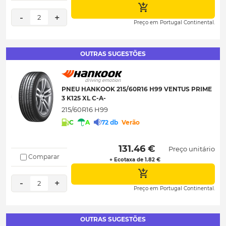
-
+
2
Preço em Portugal Continental.
OUTRAS SUGESTÕES
PNEU HANKOOK 215/60R16 H99 VENTUS PRIME
3 K125 XL C-A-
215/60R16 H99
C
A
72 db
Verão
 131.46 € 
Preço unitário
Comparar
+ Ecotaxa de 1.82 €
-
+
2
Preço em Portugal Continental.
OUTRAS SUGESTÕES