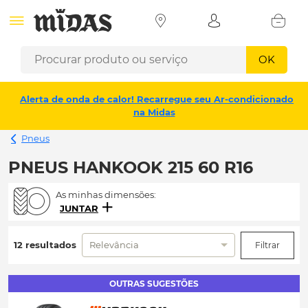
OK
Alerta de onda de calor! Recarregue seu Ar-condicionado
na Midas
Pneus
PNEUS HANKOOK 215 60 R16
As minhas dimensões:
JUNTAR
12 resultados
Relevância
Filtrar
OUTRAS SUGESTÕES