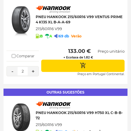
PNEU HANKOOK 215/60R16 V99 VENTUS PRIME
4 K135 XL B-A-A-69
215/60R16 V99
B
A
69 db
Verão
 133.00 € 
Preço unitário
Comparar
+ Ecotaxa de 1.82 €
-
+
2
Preço em Portugal Continental.
OUTRAS SUGESTÕES
PNEU HANKOOK 215/60R16 V99 H750 XL C-B-B-
72
215/60R16 V99