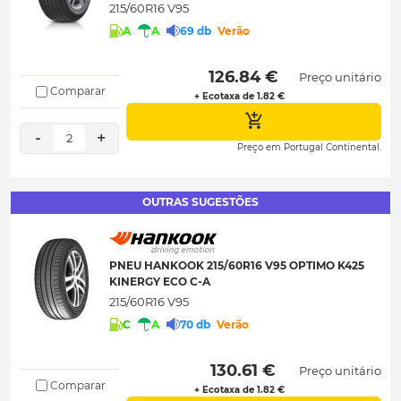
215/60R16 V95
A
A
69 db
Verão
 126.84 € 
Preço unitário
Comparar
+ Ecotaxa de 1.82 €
-
+
2
Preço em Portugal Continental.
OUTRAS SUGESTÕES
PNEU HANKOOK 215/60R16 V95 OPTIMO K425
KINERGY ECO C-A
215/60R16 V95
C
A
70 db
Verão
 130.61 € 
Preço unitário
Comparar
+ Ecotaxa de 1.82 €