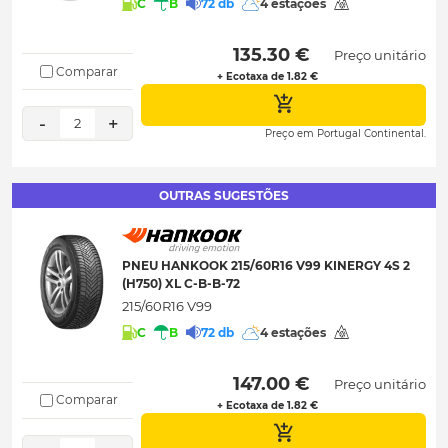
C
B
72 db
4 estações
 135.30 € 
Preço unitário
Comparar
+ Ecotaxa de 1.82 €
-
+
2
Preço em Portugal Continental.
OUTRAS SUGESTÕES
PNEU HANKOOK 215/60R16 V99 KINERGY 4S 2
(H750) XL C-B-B-72
215/60R16 V99
C
B
72 db
4 estações
 147.00 € 
Preço unitário
Comparar
+ Ecotaxa de 1.82 €