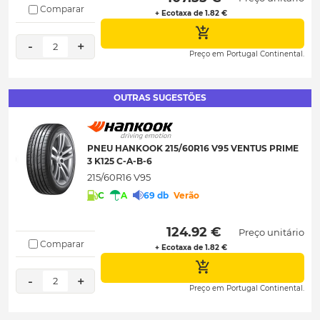
Comparar
+ Ecotaxa de 1.82 €
-
+
2
Preço em Portugal Continental.
OUTRAS SUGESTÕES
PNEU HANKOOK 215/60R16 V95 VENTUS PRIME
3 K125 C-A-B-6
215/60R16 V95
C
A
69 db
Verão
 124.92 € 
Preço unitário
Comparar
+ Ecotaxa de 1.82 €
-
+
2
Preço em Portugal Continental.