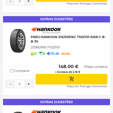
-
+
2
Preço em Portugal Continental.
OUTRAS SUGESTÕES
PNEU HANKOOK 215/60R16C T103/101 RA18 C-B-
B-70
215/60R16 T103/101
C
B
70 db
Verão
 148.00 € 
Preço unitário
Comparar
+ Ecotaxa de 2.16 €
-
+
2
Preço em Portugal Continental.
OUTRAS SUGESTÕES