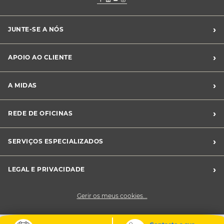
›
JUNTE-SE A NÓS
Recrutamento Midas
›
APOIO AO CLIENTE
Franchising Midas
Contacte-nos
›
A MIDAS
Livro de Reclamações
Canal de Denúncias
Quem somos?
›
REDE DE OFICINAS
Perguntas Frequentes
Sustentabilidade
Notícias Midas
Oficinas Midas
›
SERVIÇOS ESPECIALIZADOS
Frotas
›
LEGAL E PRIVACIDADE
Condições Gerais de Venda
Gerir os meus cookies...
Política de Privacidade
Cookies