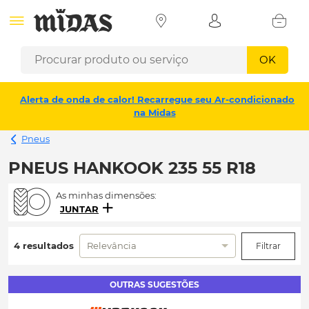
OK
Alerta de onda de calor! Recarregue seu Ar-condicionado
na Midas
Pneus
PNEUS HANKOOK 235 55 R18
As minhas dimensões:
JUNTAR
4 resultados
Relevância
Filtrar
OUTRAS SUGESTÕES