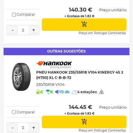
 140.30 € 
Preço unitário
Comparar
+ Ecotaxa de 1.82 €
-
+
2
Preço em Portugal Continental.
OUTRAS SUGESTÕES
PNEU HANKOOK 235/55R18 V104 KINERGY 4S 2
(H750) XL C-B-B-72
235/55R18 V104
C
B
72 db
4 estações
 144.45 € 
Preço unitário
Comparar
+ Ecotaxa de 1.82 €
-
+
2
Preço em Portugal Continental.