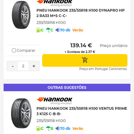
PNEU HANKOOK 235/55R18 H100 DYNAPRO HP
2 RA33 M+S C-C-
235/55R18 H100
C
C
70 db
Verão
 139.14 € 
Preço unitário
Comparar
+ Ecotaxa de 2.37 €
-
+
2
Preço em Portugal Continental.
OUTRAS SUGESTÕES
PNEU HANKOOK 235/55R18 H100 VENTUS PRIME
3 K125 C-B-B-
235/55R18 H100
C
B
70 db
Verão