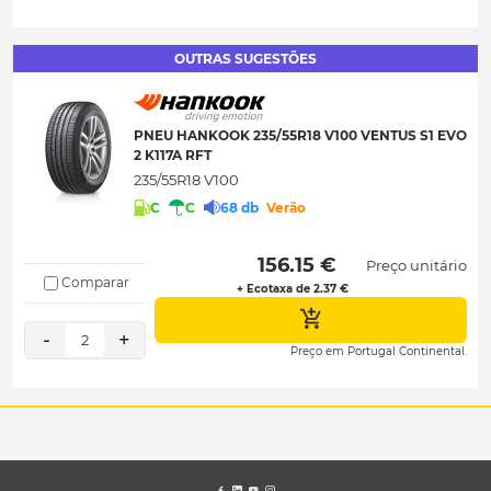
OUTRAS SUGESTÕES
PNEU HANKOOK 235/55R18 V100 VENTUS S1 EVO
2 K117A RFT
235/55R18 V100
C
C
68 db
Verão
 156.15 € 
Preço unitário
Comparar
+ Ecotaxa de 2.37 €
-
+
2
Preço em Portugal Continental.