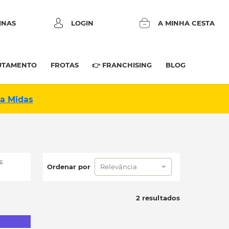
INAS
LOGIN
A MINHA CESTA
UTAMENTO
FROTAS
👉 FRANCHISING
BLOG
na Midas
:
Ordenar por
Relevância
2 resultados