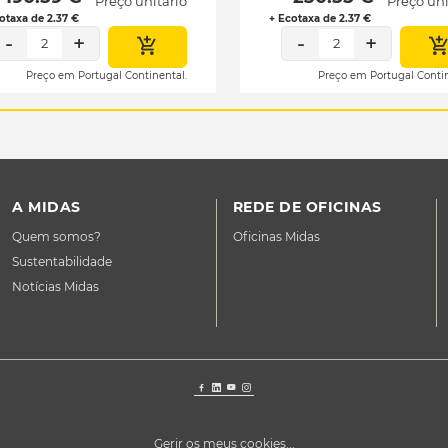
Preço unitário
Preço uni
otaxa de 2.37 €
+ Ecotaxa de 2.37 €
-
+
-
+
2
2
Preço em Portugal Continental.
Preço em Portugal Contin
A MIDAS
REDE DE OFICINAS
Quem somos?
Oficinas Midas
Sustentabilidade
Notícias Midas
Gerir os meus cookies...