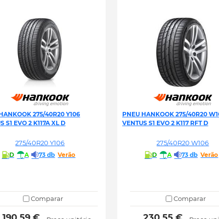
HANKOOK 275/40R20 Y106
PNEU HANKOOK 275/40R20 W1
 S1 EVO 2 K117A XL D
VENTUS S1 EVO 2 K117 RFT D
275/40R20 Y106
275/40R20 W106
D
A
73 db
Verão
D
A
73 db
Verão
Comparar
Comparar
 190.59 € 
 230.55 € 