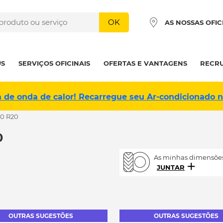
OK
AS NOSSAS OFIC
US
SERVIÇOS OFICINAIS
OFERTAS E VANTAGENS
RECR
a de onda de calor! Recarregue seu Ar-condicionado 
40 R20
0
As minhas dimensões
JUNTAR
OUTRAS SUGESTÕES
OUTRAS SUGESTÕES