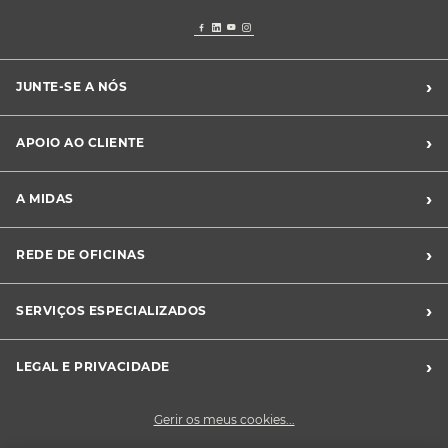
›
JUNTE-SE A NÓS
Recrutamento Midas
›
APOIO AO CLIENTE
Franchising Midas
Contacte-nos
›
A MIDAS
Livro de Reclamações
Canal de Denúncias
Quem somos?
›
REDE DE OFICINAS
Perguntas Frequentes
Sustentabilidade
Notícias Midas
Oficinas Midas
›
SERVIÇOS ESPECIALIZADOS
Frotas
›
LEGAL E PRIVACIDADE
Condições Gerais de Venda
Gerir os meus cookies...
Política de Privacidade