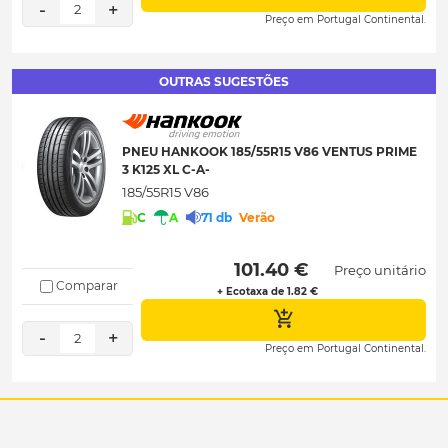
-
+
2
Preço em Portugal Continental.
OUTRAS SUGESTÕES
PNEU HANKOOK 185/55R15 V86 VENTUS PRIME
3 K125 XL C-A-
185/55R15 V86
C
A
71 db
Verão
 101.40 € 
Preço unitário
Comparar
+ Ecotaxa de 1.82 €
-
+
2
Preço em Portugal Continental.