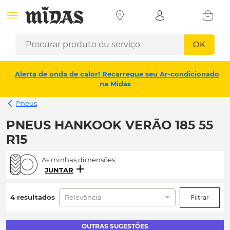
OK
Alerta de onda de calor! Recarregue seu Ar-condicionado
na Midas
Pneus
PNEUS HANKOOK VERÃO 185 55
R15
As minhas dimensões:
JUNTAR
4 resultados
Relevância
Filtrar
OUTRAS SUGESTÕES