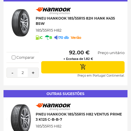
PNEU HANKOOK 185/55R15 82H HANK K435
BSW
185/55R15 H82
C
B
70 db
Verão
 92.00 € 
Preço unitário
Comparar
+ Ecotaxa de 1.82 €
-
+
2
Preço em Portugal Continental.
OUTRAS SUGESTÕES
PNEU HANKOOK 185/55R15 H82 VENTUS PRIME
3 K125 C-B-B-7
185/55R15 H82