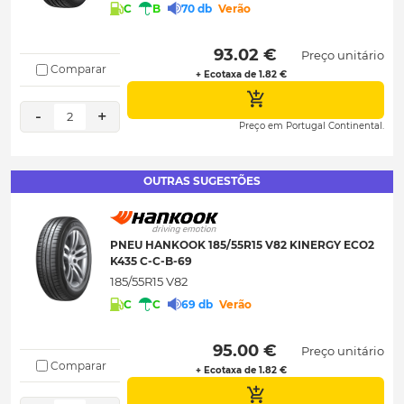
C
B
70 db
Verão
 93.02 € 
Preço unitário
Comparar
+ Ecotaxa de 1.82 €
-
+
2
Preço em Portugal Continental.
OUTRAS SUGESTÕES
PNEU HANKOOK 185/55R15 V82 KINERGY ECO2
K435 C-C-B-69
185/55R15 V82
C
C
69 db
Verão
 95.00 € 
Preço unitário
Comparar
+ Ecotaxa de 1.82 €