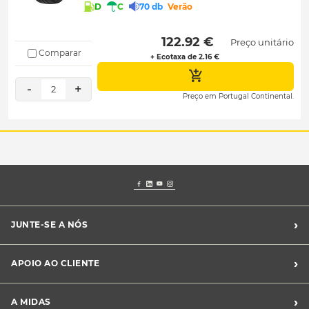
D
C
70 db
Verão
 122.92 € 
Preço unitário
Comparar
+ Ecotaxa de 2.16 €
-
+
2
Preço em Portugal Continental.
›
JUNTE-SE A NÓS
Recrutamento Midas
›
APOIO AO CLIENTE
Franchising Midas
Contacte-nos
›
A MIDAS
Livro de Reclamações