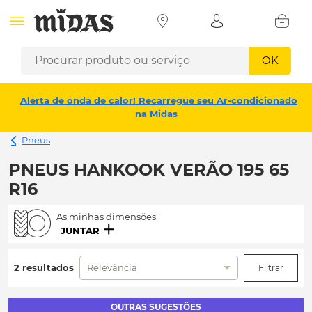
OK
Alerta de onda de calor! Recarregue seu Ar-condicionado
na Midas
Pneus
PNEUS HANKOOK VERÃO 195 65
R16
As minhas dimensões:
JUNTAR
2 resultados
Relevância
Filtrar
OUTRAS SUGESTÕES