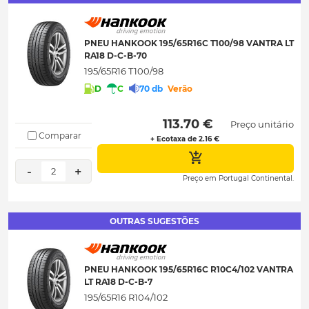
PNEU HANKOOK 195/65R16C T100/98 VANTRA LT
RA18 D-C-B-70
195/65R16 T100/98
D
C
70 db
Verão
 113.70 € 
Preço unitário
Comparar
+ Ecotaxa de 2.16 €
-
+
2
Preço em Portugal Continental.
OUTRAS SUGESTÕES
PNEU HANKOOK 195/65R16C R10C4/102 VANTRA
LT RA18 D-C-B-7
195/65R16 R104/102