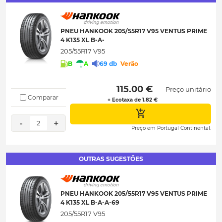
PNEU HANKOOK 205/55R17 V95 VENTUS PRIME
4 K135 XL B-A-
205/55R17 V95
B
A
69 db
Verão
 115.00 € 
Preço unitário
Comparar
+ Ecotaxa de 1.82 €
-
+
2
Preço em Portugal Continental.
OUTRAS SUGESTÕES
PNEU HANKOOK 205/55R17 V95 VENTUS PRIME
4 K135 XL B-A-A-69
205/55R17 V95