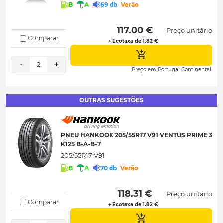
B
A
69 db
Verão
 117.00 € 
Preço unitário
Comparar
+ Ecotaxa de 1.82 €
-
+
2
Preço em Portugal Continental.
OUTRAS SUGESTÕES
PNEU HANKOOK 205/55R17 V91 VENTUS PRIME 3
K125 B-A-B-7
205/55R17 V91
B
A
70 db
Verão
 118.31 € 
Preço unitário
Comparar
+ Ecotaxa de 1.82 €