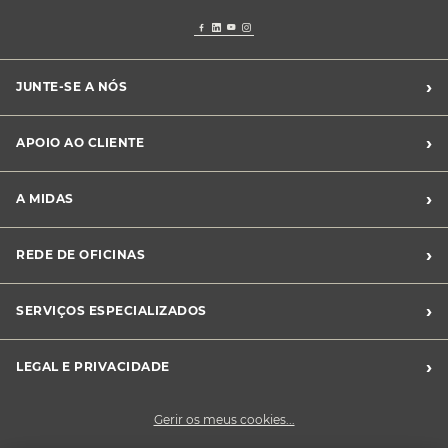
›
JUNTE-SE A NÓS
Recrutamento Midas
›
APOIO AO CLIENTE
Franchising Midas
Contacte-nos
›
A MIDAS
Livro de Reclamações
Canal de Denúncias
Quem somos?
›
REDE DE OFICINAS
Perguntas Frequentes
Sustentabilidade
Notícias Midas
Oficinas Midas
›
SERVIÇOS ESPECIALIZADOS
Frotas
›
LEGAL E PRIVACIDADE
Condições Gerais de Venda
Gerir os meus cookies...
Política de Privacidade