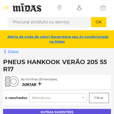
OK
Alerta de onda de calor! Recarregue seu Ar-condicionado
na Midas
Pneus
PNEUS HANKOOK VERÃO 205 55
R17
As minhas dimensões:
JUNTAR
4 resultados
Relevância
Filtrar
OUTRAS SUGESTÕES