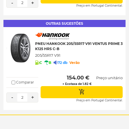
-
+
2
Preço em Portugal Continental.
OUTRAS SUGESTÕES
PNEU HANKOOK 205/55R17 V91 VENTUS PRIME 3
K125 HRS C-B
205/55R17 V91
C
B
72 db
Verão
 154.00 € 
Preço unitário
Comparar
+ Ecotaxa de 1.82 €
-
+
2
Preço em Portugal Continental.