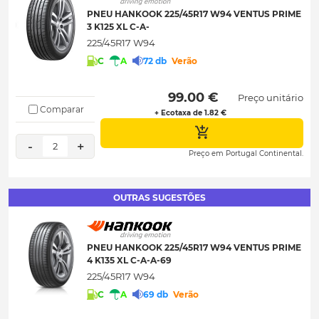
PNEU HANKOOK 225/45R17 W94 VENTUS PRIME
3 K125 XL C-A-
225/45R17 W94
C
A
72 db
Verão
 99.00 € 
Preço unitário
Comparar
+ Ecotaxa de 1.82 €
-
+
2
Preço em Portugal Continental.
OUTRAS SUGESTÕES
PNEU HANKOOK 225/45R17 W94 VENTUS PRIME
4 K135 XL C-A-A-69
225/45R17 W94
C
A
69 db
Verão