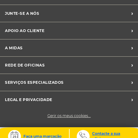
›
JUNTE-SE A NÓS
Recrutamento Midas
›
APOIO AO CLIENTE
Franchising Midas
Contacte-nos
›
A MIDAS
Livro de Reclamações
Canal de Denúncias
Quem somos?
›
REDE DE OFICINAS
Perguntas Frequentes
Sustentabilidade
Notícias Midas
Oficinas Midas
›
SERVIÇOS ESPECIALIZADOS
Frotas
›
LEGAL E PRIVACIDADE
Condições Gerais de Venda
Gerir os meus cookies...
Política de Privacidade
Cookies
Contacte a sua
Faça uma marcação