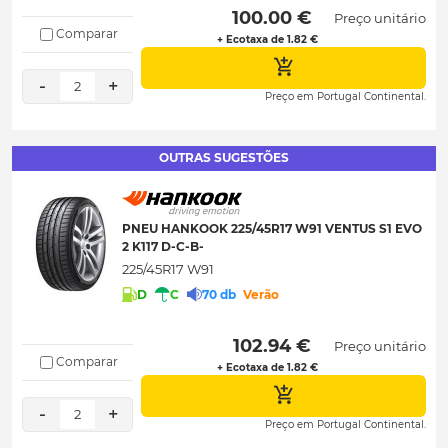
 100.00 € 
Preço unitário
Comparar
+ Ecotaxa de 1.82 €
-
+
2
Preço em Portugal Continental.
OUTRAS SUGESTÕES
PNEU HANKOOK 225/45R17 W91 VENTUS S1 EVO
2 K117 D-C-B-
225/45R17 W91
D
C
70 db
Verão
 102.94 € 
Preço unitário
Comparar
+ Ecotaxa de 1.82 €
-
+
2
Preço em Portugal Continental.