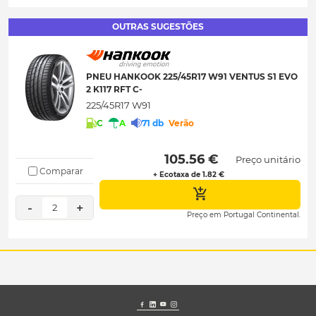
OUTRAS SUGESTÕES
PNEU HANKOOK 225/45R17 W91 VENTUS S1 EVO
2 K117 RFT C-
225/45R17 W91
C
A
71 db
Verão
 105.56 € 
Preço unitário
Comparar
+ Ecotaxa de 1.82 €
-
+
2
Preço em Portugal Continental.