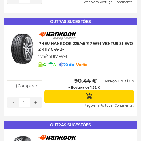
Preço em Portugal Continental.
OUTRAS SUGESTÕES
PNEU HANKOOK 225/45R17 W91 VENTUS S1 EVO
2 K117 C-A-B-
225/45R17 W91
C
A
70 db
Verão
 90.44 € 
Preço unitário
Comparar
+ Ecotaxa de 1.82 €
-
+
2
Preço em Portugal Continental.
OUTRAS SUGESTÕES