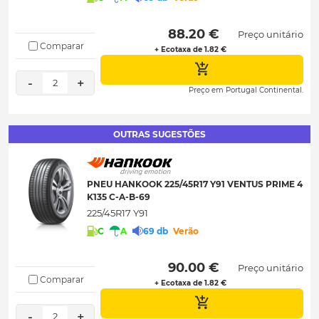
 88.20 € 
Preço unitário
Comparar
+ Ecotaxa de 1.82 €
-
+
2
Preço em Portugal Continental.
OUTRAS SUGESTÕES
PNEU HANKOOK 225/45R17 Y91 VENTUS PRIME 4
K135 C-A-B-69
225/45R17 Y91
C
A
69 db
Verão
 90.00 € 
Preço unitário
Comparar
+ Ecotaxa de 1.82 €
-
+
2