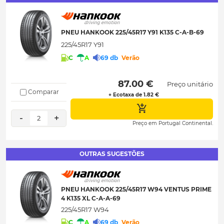
PNEU HANKOOK 225/45R17 Y91 K135 C-A-B-69
225/45R17 Y91
C
A
69 db
Verão
 87.00 € 
Preço unitário
Comparar
+ Ecotaxa de 1.82 €
-
+
2
Preço em Portugal Continental.
OUTRAS SUGESTÕES
PNEU HANKOOK 225/45R17 W94 VENTUS PRIME
4 K135 XL C-A-A-69
225/45R17 W94
C
A
69 db
Verão