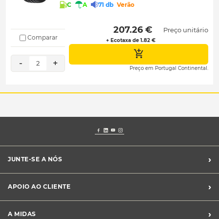
C
A
71 db
Verão
 207.26 € 
Preço unitário
Comparar
+ Ecotaxa de 1.82 €
-
+
2
Preço em Portugal Continental.
›
JUNTE-SE A NÓS
Recrutamento Midas
›
APOIO AO CLIENTE
Franchising Midas
Contacte-nos
›
A MIDAS
Livro de Reclamações