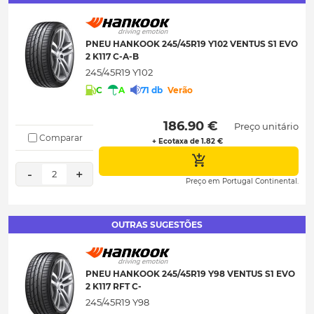
PNEU HANKOOK 245/45R19 Y102 VENTUS S1 EVO
2 K117 C-A-B
245/45R19 Y102
C
A
71 db
Verão
 186.90 € 
Preço unitário
Comparar
+ Ecotaxa de 1.82 €
-
+
2
Preço em Portugal Continental.
OUTRAS SUGESTÕES
PNEU HANKOOK 245/45R19 Y98 VENTUS S1 EVO
2 K117 RFT C-
245/45R19 Y98