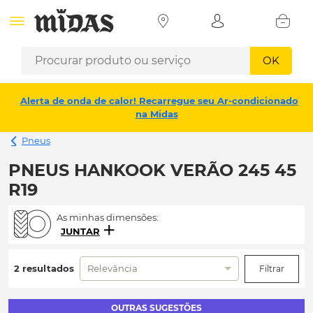
OK
Alerta de onda de calor! Recarregue seu Ar-condicionado
na Midas
Pneus
PNEUS HANKOOK VERÃO 245 45
R19
As minhas dimensões:
JUNTAR
2 resultados
Relevância
Filtrar
OUTRAS SUGESTÕES