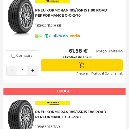
PNEU KORMORAN 185/65R15 H88 ROAD
PERFORMANCE C-C-2-70
185/65R15 H88
C
C
70 db
Verão
 61.58 € 
Preço unitário
Comparar
+ Ecotaxa de 1.82 €
-
+
2
Preço em Portugal Continental.
BUDGET
PNEU KORMORAN 185/65R15 T88 ROAD
PERFORMANCE C-C-2-70
185/65R15 T88