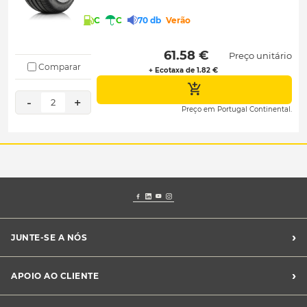
C
C
70 db
Verão
 61.58 € 
Preço unitário
Comparar
+ Ecotaxa de 1.82 €
-
+
2
Preço em Portugal Continental.
›
JUNTE-SE A NÓS
Recrutamento Midas
›
APOIO AO CLIENTE
Franchising Midas
Contacte-nos