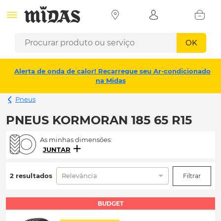
OK
Alerta de onda de calor! Recarregue seu Ar-condicionado
na Midas
Pneus
PNEUS KORMORAN 185 65 R15
As minhas dimensões:
JUNTAR
2 resultados
Relevância
Filtrar
BUDGET