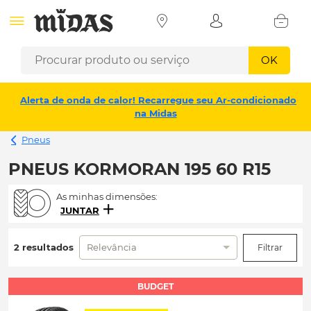
OK
Alerta de onda de calor! Recarregue seu Ar-condicionado
na Midas
Pneus
PNEUS KORMORAN 195 60 R15
As minhas dimensões:
JUNTAR
2 resultados
Relevância
Filtrar
BUDGET