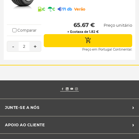
C
C
71 db
Verão
 65.67 € 
Preço unitário
Comparar
+ Ecotaxa de 1.82 €
-
+
2
Preço em Portugal Continental.
›
JUNTE-SE A NÓS
Recrutamento Midas
›
APOIO AO CLIENTE
Franchising Midas
Contacte-nos