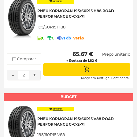
PNEU KORMORAN 195/60R15 H88 ROAD
PERFORMANCE C-C-2-71
195/60R15 H88
C
C
71 db
Verão
 65.67 € 
Preço unitário
Comparar
+ Ecotaxa de 1.82 €
-
+
2
Preço em Portugal Continental.
BUDGET
PNEU KORMORAN 195/60R15 V88 ROAD
PERFORMANCE C-C-2-71
195/60R15 V88