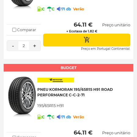
C
C
71 db
Verão
 64.11 € 
Preço unitário
Comparar
+ Ecotaxa de 1.82 €
-
+
2
Preço em Portugal Continental.
BUDGET
PNEU KORMORAN 195/65R15 H91 ROAD
PERFORMANCE C-C-2-71
195/65R15 H91
C
C
71 db
Verão
 64.11 € 
Preço unitário