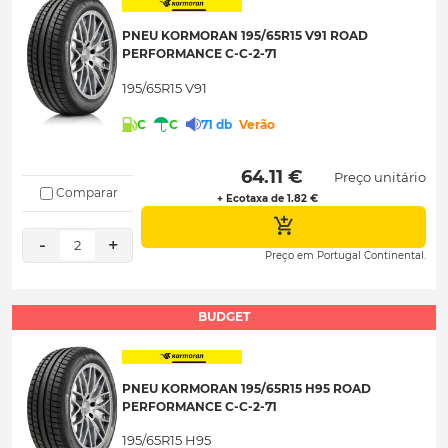
PNEU KORMORAN 195/65R15 V91 ROAD
PERFORMANCE C-C-2-71
195/65R15 V91
C
C
71 db
Verão
 64.11 € 
Preço unitário
Comparar
+ Ecotaxa de 1.82 €
-
+
2
Preço em Portugal Continental.
BUDGET
PNEU KORMORAN 195/65R15 H95 ROAD
PERFORMANCE C-C-2-71
195/65R15 H95