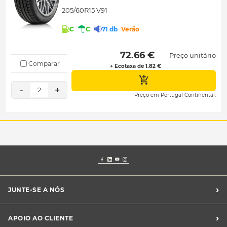
205/60R15 V91
C
C
71 db
Verão
 72.66 € 
Preço unitário
Comparar
+ Ecotaxa de 1.82 €
-
+
2
Preço em Portugal Continental.
›
JUNTE-SE A NÓS
Recrutamento Midas
›
APOIO AO CLIENTE
Franchising Midas