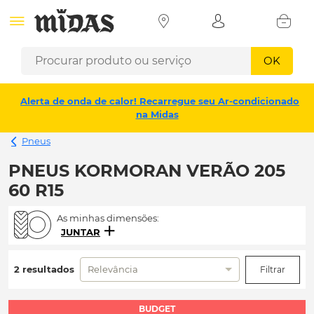
OK
Alerta de onda de calor! Recarregue seu Ar-condicionado
na Midas
Pneus
PNEUS KORMORAN VERÃO 205
60 R15
As minhas dimensões:
JUNTAR
2 resultados
Relevância
Filtrar
BUDGET