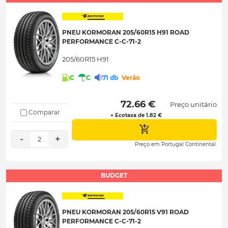
PNEU KORMORAN 205/60R15 H91 ROAD
PERFORMANCE C-C-71-2
205/60R15 H91
C
C
71 db
Verão
 72.66 € 
Preço unitário
Comparar
+ Ecotaxa de 1.82 €
-
+
2
Preço em Portugal Continental.
BUDGET
PNEU KORMORAN 205/60R15 V91 ROAD
PERFORMANCE C-C-71-2