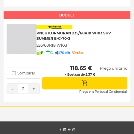
BUDGET
PNEU KORMORAN 235/60R18 W103 SUV
SUMMER E-C-70-2
235/60R18 W103
E
C
70 db
Verão
 118.65 € 
Preço unitário
Comparar
+ Ecotaxa de 2.37 €
-
+
2
Preço em Portugal Continental.