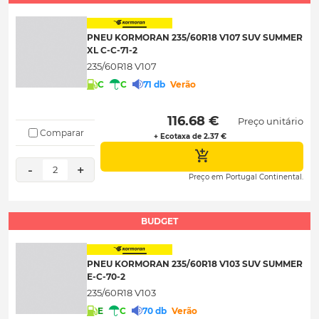
PNEU KORMORAN 235/60R18 V107 SUV SUMMER
XL C-C-71-2
235/60R18 V107
C
C
71 db
Verão
 116.68 € 
Preço unitário
Comparar
+ Ecotaxa de 2.37 €
-
+
2
Preço em Portugal Continental.
BUDGET
PNEU KORMORAN 235/60R18 V103 SUV SUMMER
E-C-70-2
235/60R18 V103
E
C
70 db
Verão