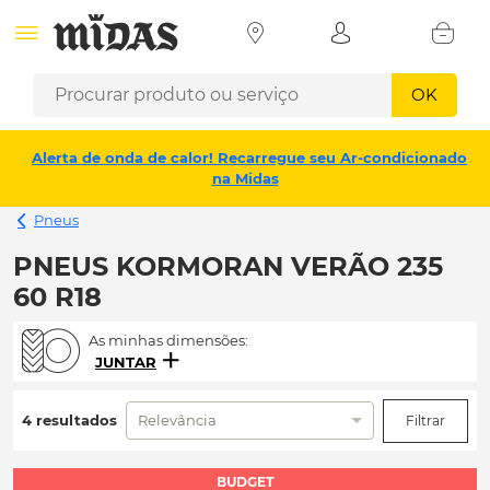
OK
Alerta de onda de calor! Recarregue seu Ar-condicionado
na Midas
Pneus
PNEUS KORMORAN VERÃO 235
60 R18
As minhas dimensões:
JUNTAR
4 resultados
Relevância
Filtrar
BUDGET