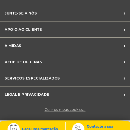
›
JUNTE-SE A NÓS
Recrutamento Midas
›
APOIO AO CLIENTE
Franchising Midas
Contacte-nos
›
A MIDAS
Livro de Reclamações
Canal de Denúncias
Quem somos?
›
REDE DE OFICINAS
Perguntas Frequentes
Sustentabilidade
Notícias Midas
Oficinas Midas
›
SERVIÇOS ESPECIALIZADOS
Frotas
›
LEGAL E PRIVACIDADE
Condições Gerais de Venda
Gerir os meus cookies...
Política de Privacidade
Cookies
Contacte a sua
Faça uma marcação