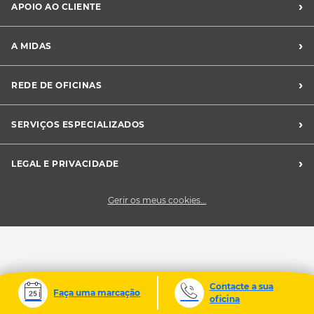
›
APOIO AO CLIENTE
Franchising Midas
Contacte-nos
›
A MIDAS
Livro de Reclamações
Canal de Denúncias
Quem somos?
›
REDE DE OFICINAS
Perguntas Frequentes
Sustentabilidade
Notícias Midas
Oficinas Midas
›
SERVIÇOS ESPECIALIZADOS
Frotas
›
LEGAL E PRIVACIDADE
Condições Gerais de Venda
Gerir os meus cookies...
Política de Privacidade
Cookies
Contacte a sua
Faça uma marcação
oficina