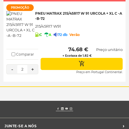
PROMOÇÃO
PNEU MATRAX 215/45R17 W 91 URCOLA + XL C -A
-B-72
215/45R17 W91
C
A
72 db
Verão
 74.68 € 
Preço unitário
Comparar
+ Ecotaxa de 1.82 €
-
+
2
Preço em Portugal Continental.
›
JUNTE-SE A NÓS