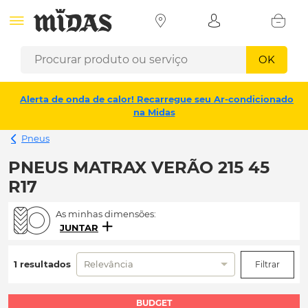
OK
Alerta de onda de calor! Recarregue seu Ar-condicionado
na Midas
Pneus
PNEUS MATRAX VERÃO 215 45
R17
As minhas dimensões:
JUNTAR
1 resultados
Relevância
Filtrar
BUDGET