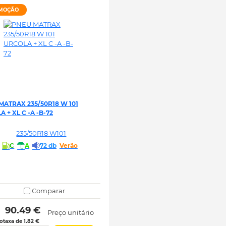
MOÇÃO
MATRAX 235/50R18 W 101
 + XL C -A -B-72
235/50R18 W101
C
A
72 db
Verão
Comparar
 90.49 € 
Preço unitário
otaxa de 1.82 €