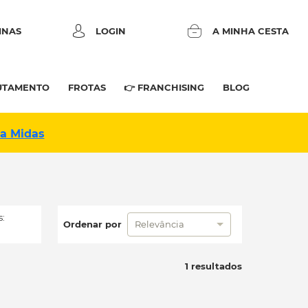
INAS
LOGIN
A MINHA CESTA
UTAMENTO
FROTAS
👉 FRANCHISING
BLOG
na Midas
:
Ordenar por
Relevância
1 resultados