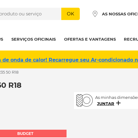
OK
AS NOSSAS OFIC
US
SERVIÇOS OFICINAIS
OFERTAS E VANTAGENS
RECR
a de onda de calor! Recarregue seu Ar-condicionado 
235 50 R18
0 R18
As minhas dimensões
JUNTAR
BUDGET