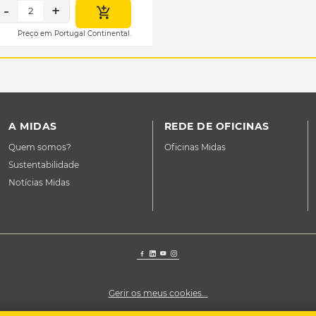
-
+
2
Preço em Portugal Continental.
A MIDAS
REDE DE OFICINAS
Quem somos?
Oficinas Midas
Sustentabilidade
Notícias Midas
Gerir os meus cookies...