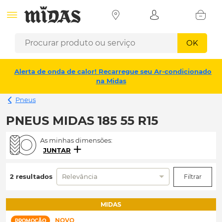
OK
Alerta de onda de calor! Recarregue seu Ar-condicionado
na Midas
Pneus
PNEUS MIDAS 185 55 R15
As minhas dimensões:
JUNTAR
2 resultados
Relevância
Filtrar
MIDAS
NOVO
PROMOÇÃO