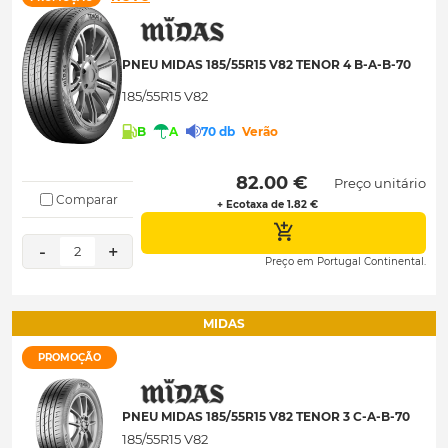
PNEU MIDAS 185/55R15 V82 TENOR 4 B-A-B-70
185/55R15 V82
B
A
70 db
Verão
 82.00 € 
Preço unitário
Comparar
+ Ecotaxa de 1.82 €
-
+
2
Preço em Portugal Continental.
MIDAS
PROMOÇÃO
PNEU MIDAS 185/55R15 V82 TENOR 3 C-A-B-70
185/55R15 V82