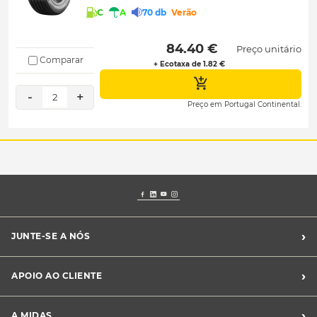
C
A
70 db
Verão
 84.40 € 
Preço unitário
Comparar
+ Ecotaxa de 1.82 €
-
+
2
Preço em Portugal Continental.
›
JUNTE-SE A NÓS
Recrutamento Midas
›
APOIO AO CLIENTE
Franchising Midas
Contacte-nos
›
A MIDAS