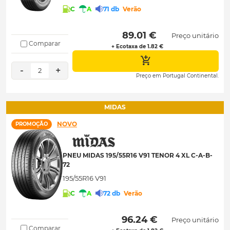
C
A
71 db
Verão
 89.01 € 
Preço unitário
Comparar
+ Ecotaxa de 1.82 €
-
+
2
Preço em Portugal Continental.
MIDAS
NOVO
PROMOÇÃO
PNEU MIDAS 195/55R16 V91 TENOR 4 XL C-A-B-
72
195/55R16 V91
C
A
72 db
Verão
 96.24 € 
Preço unitário
Comparar