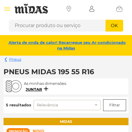
OK
Alerta de onda de calor! Recarregue seu Ar-condicionado
na Midas
Pneus
PNEUS MIDAS 195 55 R16
As minhas dimensões:
JUNTAR
5 resultados
Relevância
Filtrar
MIDAS
NOVO
PROMOÇÃO