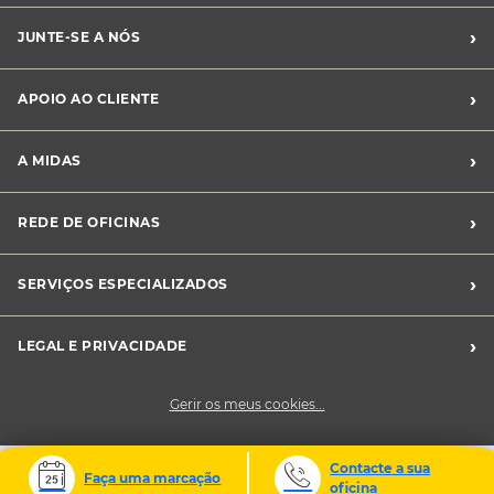
›
JUNTE-SE A NÓS
Recrutamento Midas
›
APOIO AO CLIENTE
Franchising Midas
Contacte-nos
›
A MIDAS
Livro de Reclamações
Canal de Denúncias
Quem somos?
›
REDE DE OFICINAS
Perguntas Frequentes
Sustentabilidade
Notícias Midas
Oficinas Midas
›
SERVIÇOS ESPECIALIZADOS
Frotas
›
LEGAL E PRIVACIDADE
Condições Gerais de Venda
Gerir os meus cookies...
Política de Privacidade
Cookies
Contacte a sua
Faça uma marcação
oficina