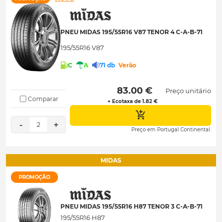
PNEU MIDAS 195/55R16 V87 TENOR 4 C-A-B-71
195/55R16 V87
C
A
71 db
Verão
 83.00 € 
Preço unitário
Comparar
+ Ecotaxa de 1.82 €
-
+
2
Preço em Portugal Continental.
MIDAS
PROMOÇÃO
PNEU MIDAS 195/55R16 H87 TENOR 3 C-A-B-71
195/55R16 H87