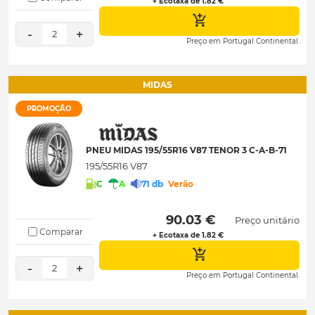
+ Ecotaxa de 1.82 €
-
+
2
Preço em Portugal Continental.
MIDAS
PROMOÇÃO
PNEU MIDAS 195/55R16 V87 TENOR 3 C-A-B-71
195/55R16 V87
C
A
71 db
Verão
 90.03 € 
Preço unitário
Comparar
+ Ecotaxa de 1.82 €
-
+
2
Preço em Portugal Continental.