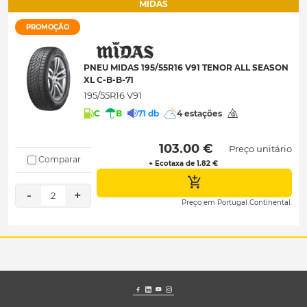
MIDAS
PROMOÇÃO
PNEU MIDAS 195/55R16 V91 TENOR ALL SEASON
XL C-B-B-71
195/55R16 V91
C
B
71 db
4 estações
 103.00 € 
Preço unitário
Comparar
+ Ecotaxa de 1.82 €
-
+
2
Preço em Portugal Continental.