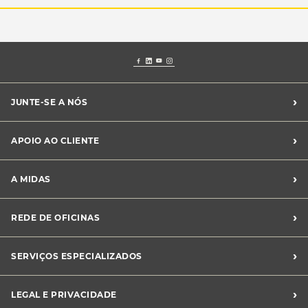
›
JUNTE-SE A NÓS
Recrutamento Midas
›
APOIO AO CLIENTE
Franchising Midas
Contacte-nos
›
A MIDAS
Livro de Reclamações
Canal de Denúncias
Quem somos?
›
REDE DE OFICINAS
Perguntas Frequentes
Sustentabilidade
Notícias Midas
Oficinas Midas
›
SERVIÇOS ESPECIALIZADOS
Frotas
›
LEGAL E PRIVACIDADE