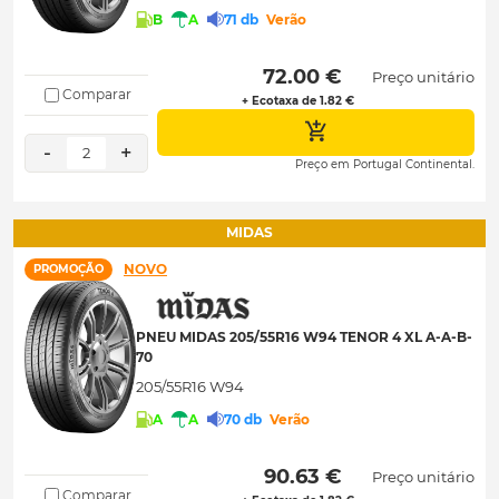
B
A
71 db
Verão
 72.00 € 
Preço unitário
Comparar
+ Ecotaxa de 1.82 €
-
+
2
Preço em Portugal Continental.
MIDAS
NOVO
PROMOÇÃO
PNEU MIDAS 205/55R16 W94 TENOR 4 XL A-A-B-
70
205/55R16 W94
A
A
70 db
Verão
 90.63 € 
Preço unitário
Comparar