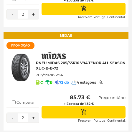
+ Ecotaxa de 1.82 €
-
+
2
Preço em Portugal Continental.
MIDAS
PROMOÇÃO
PNEU MIDAS 205/55R16 V94 TENOR ALL SEASON
XL C-B-B-72
205/55R16 V94
C
B
72 db
4 estações
 85.73 € 
Preço unitário
Comparar
+ Ecotaxa de 1.82 €
-
+
2
Preço em Portugal Continental.