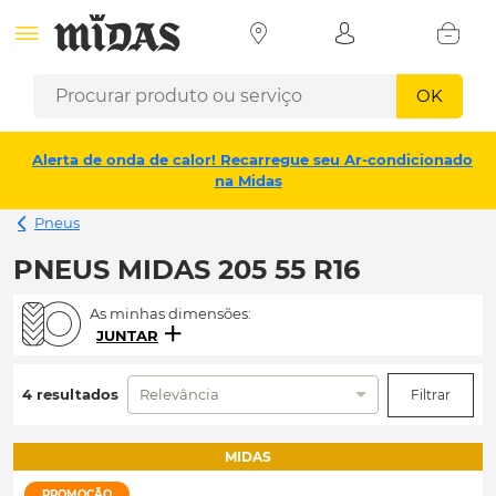
OK
Alerta de onda de calor! Recarregue seu Ar-condicionado
na Midas
Pneus
PNEUS MIDAS 205 55 R16
As minhas dimensões:
JUNTAR
4 resultados
Relevância
Filtrar
MIDAS
PROMOÇÃO