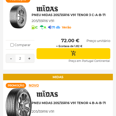
PNEU MIDAS 205/55R16 V91 TENOR 3 C-A-B-71
205/55R16 V91
C
A
71 db
Verão
 72.00 € 
Preço unitário
Comparar
+ Ecotaxa de 1.82 €
-
+
2
Preço em Portugal Continental.
MIDAS
NOVO
PROMOÇÃO
PNEU MIDAS 205/55R16 V91 TENOR 4 B-A-B-71
205/55R16 V91