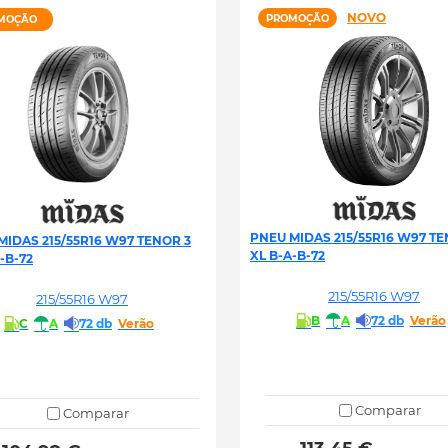
NOVO
PROMOÇÃO
MOÇÃO
PNEU MIDAS 215/55R16 W97 TE
MIDAS 215/55R16 W97 TENOR 3
XL B-A-B-72
-B-72
215/55R16 W97
215/55R16 W97
B
A
72 db
Verão
C
A
72 db
Verão
Comparar
Comparar