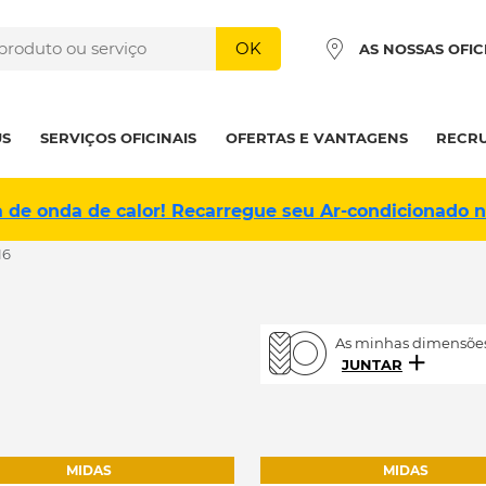
OK
AS NOSSAS OFIC
US
SERVIÇOS OFICINAIS
OFERTAS E VANTAGENS
RECR
a de onda de calor! Recarregue seu Ar-condicionado 
16
As minhas dimensões
JUNTAR
MIDAS
MIDAS