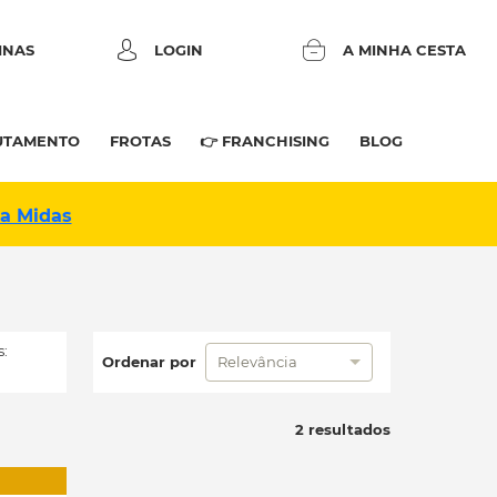
INAS
LOGIN
A MINHA CESTA
UTAMENTO
FROTAS
👉 FRANCHISING
BLOG
na Midas
:
Ordenar por
Relevância
2 resultados