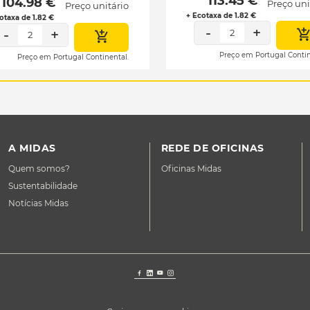
 113.45 € 
 104.98 € 
Preço uni
Preço unitário
+ Ecotaxa de 1.82 €
otaxa de 1.82 €
-
+
-
+
2
2
Preço em Portugal Contin
Preço em Portugal Continental.
A MIDAS
REDE DE OFICINAS
Quem somos?
Oficinas Midas
Sustentabilidade
Notícias Midas