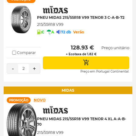
PNEU MIDAS 215/55R18 V99 TENOR 3 C-A-B-72
215/55R18 V99
C
A
72 db
Verão
 128.93 € 
Preço unitário
Comparar
+ Ecotaxa de 1.82 €
-
+
2
Preço em Portugal Continental.
MIDAS
NOVO
PROMOÇÃO
PNEU MIDAS 215/55R18 V99 TENOR 4 XL A-A-B-
70
215/55R18 V99