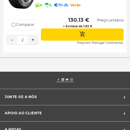
A
A
70 db
Verão
 130.13 € 
Preço unitário
Comparar
+ Ecotaxa de 1.82 €
-
+
2
Preço em Portugal Continental.
›
JUNTE-SE A NÓS
Recrutamento Midas
›
APOIO AO CLIENTE
Franchising Midas
Contacte-nos
›
A MIDAS