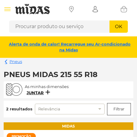
OK
Alerta de onda de calor! Recarregue seu Ar-condicionado
na Midas
Pneus
PNEUS MIDAS 215 55 R18
As minhas dimensões:
JUNTAR
2 resultados
Relevância
Filtrar
MIDAS
PROMOÇÃO