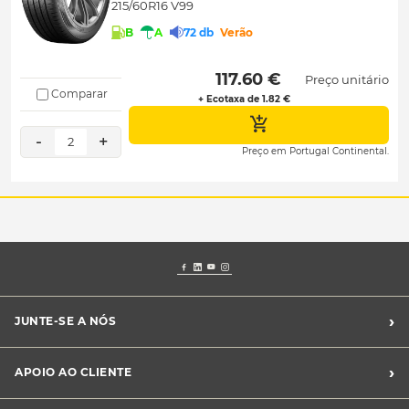
215/60R16 V99
B
A
72 db
Verão
 117.60 € 
Preço unitário
Comparar
+ Ecotaxa de 1.82 €
-
+
2
Preço em Portugal Continental.
›
JUNTE-SE A NÓS
Recrutamento Midas
›
APOIO AO CLIENTE
Franchising Midas
Contacte-nos