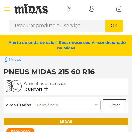
OK
Alerta de onda de calor! Recarregue seu Ar-condicionado
na Midas
Pneus
PNEUS MIDAS 215 60 R16
As minhas dimensões:
JUNTAR
2 resultados
Relevância
Filtrar
MIDAS
PROMOÇÃO