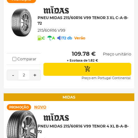
PNEU MIDAS 215/60R16 V99 TENOR 3 XL C-A-B-
72
215/60R16 V99
C
A
72 db
Verão
 109.78 € 
Preço unitário
Comparar
+ Ecotaxa de 1.82 €
-
+
2
Preço em Portugal Continental.
MIDAS
NOVO
PROMOÇÃO
PNEU MIDAS 215/60R16 V99 TENOR 4 XL B-A-B-
72