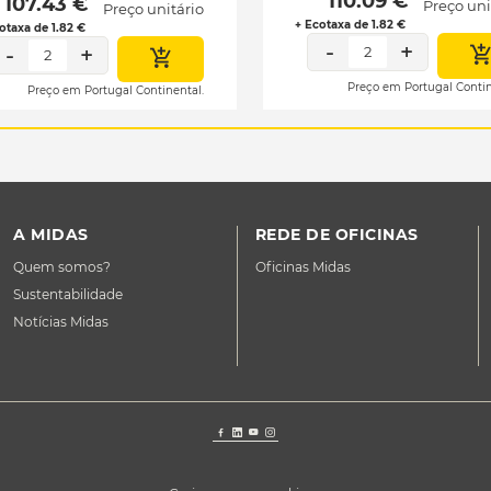
 110.09 € 
 107.43 € 
Preço uni
Preço unitário
+ Ecotaxa de 1.82 €
otaxa de 1.82 €
-
+
-
+
2
2
Preço em Portugal Contin
Preço em Portugal Continental.
A MIDAS
REDE DE OFICINAS
Quem somos?
Oficinas Midas
Sustentabilidade
Notícias Midas