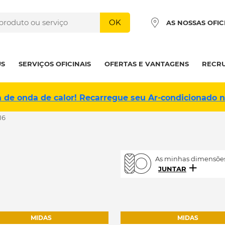
OK
AS NOSSAS OFIC
US
SERVIÇOS OFICINAIS
OFERTAS E VANTAGENS
RECR
a de onda de calor! Recarregue seu Ar-condicionado 
16
As minhas dimensões
JUNTAR
MIDAS
MIDAS