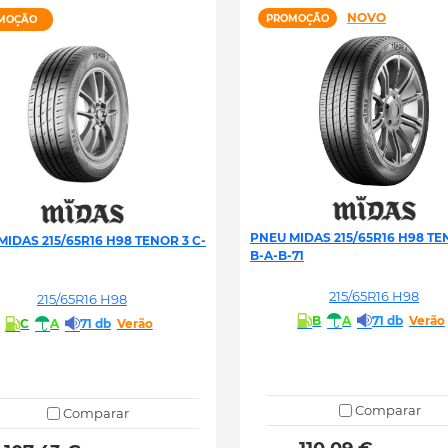
NOVO
PROMOÇÃO
MOÇÃO
PNEU MIDAS 215/65R16 H98 TE
MIDAS 215/65R16 H98 TENOR 3 C-
B-A-B-71
215/65R16 H98
215/65R16 H98
B
A
71 db
Verão
C
A
71 db
Verão
Comparar
Comparar