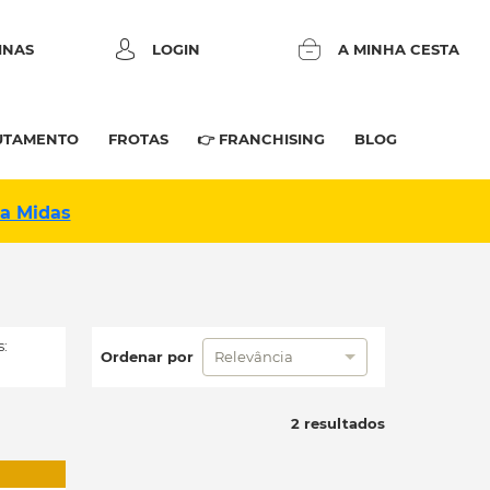
INAS
LOGIN
A MINHA CESTA
UTAMENTO
FROTAS
👉 FRANCHISING
BLOG
na Midas
:
Ordenar por
Relevância
2 resultados