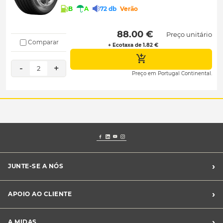
B
A
72 db
Verão
 88.00 € 
Preço unitário
Comparar
+ Ecotaxa de 1.82 €
-
+
2
Preço em Portugal Continental.
›
JUNTE-SE A NÓS
Recrutamento Midas
›
APOIO AO CLIENTE
Franchising Midas
Contacte-nos
›
A MIDAS