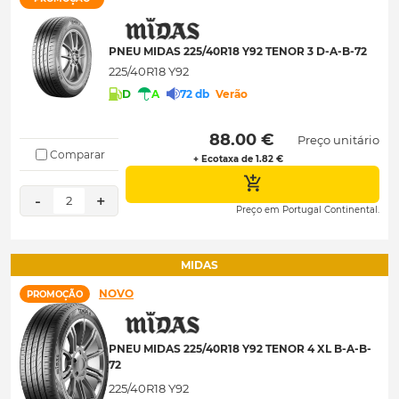
PNEU MIDAS 225/40R18 Y92 TENOR 3 D-A-B-72
225/40R18 Y92
D
A
72 db
Verão
 88.00 € 
Preço unitário
Comparar
+ Ecotaxa de 1.82 €
-
+
2
Preço em Portugal Continental.
MIDAS
NOVO
PROMOÇÃO
PNEU MIDAS 225/40R18 Y92 TENOR 4 XL B-A-B-
72
225/40R18 Y92