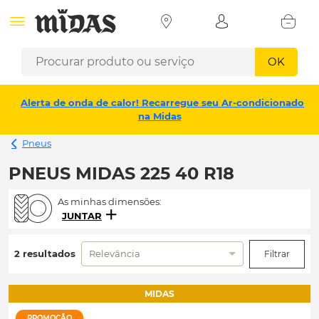
OK
Alerta de onda de calor! Recarregue seu Ar-condicionado
na Midas
Pneus
PNEUS MIDAS 225 40 R18
As minhas dimensões:
JUNTAR
2 resultados
Relevância
Filtrar
MIDAS
PROMOÇÃO