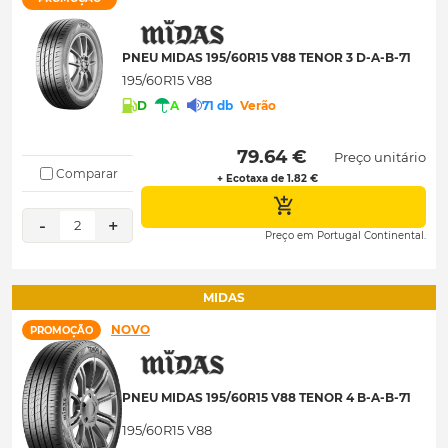
PNEU MIDAS 195/60R15 V88 TENOR 3 D-A-B-71
195/60R15 V88
D
A
71 db
Verão
 79.64 € 
Preço unitário
Comparar
+ Ecotaxa de 1.82 €
-
+
2
Preço em Portugal Continental.
MIDAS
NOVO
PROMOÇÃO
PNEU MIDAS 195/60R15 V88 TENOR 4 B-A-B-71
195/60R15 V88