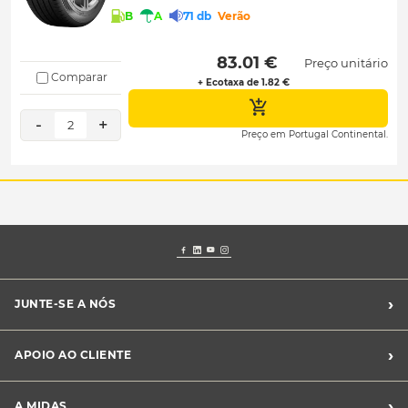
B
A
71 db
Verão
 83.01 € 
Preço unitário
Comparar
+ Ecotaxa de 1.82 €
-
+
2
Preço em Portugal Continental.
›
JUNTE-SE A NÓS
Recrutamento Midas
›
APOIO AO CLIENTE
Franchising Midas
Contacte-nos
›
A MIDAS