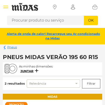
OK
Alerta de onda de calor! Recarregue seu Ar-condicionado
na Midas
Pneus
PNEUS MIDAS VERÃO 195 60 R15
As minhas dimensões:
JUNTAR
2 resultados
Relevância
Filtrar
MIDAS
PROMOÇÃO