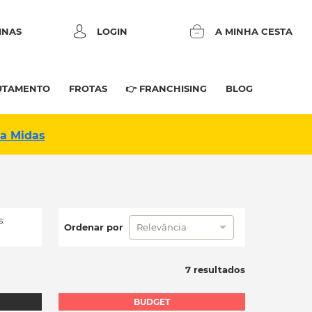
INAS
LOGIN
A MINHA CESTA
UTAMENTO
FROTAS
👉 FRANCHISING
BLOG
na Midas
:
Ordenar por
Relevância
7 resultados
BUDGET