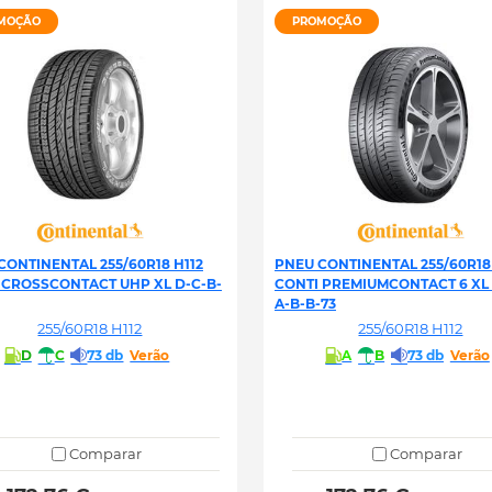
MOÇÃO
PROMOÇÃO
CONTINENTAL 255/60R18 H112
PNEU CONTINENTAL 255/60R18 
 CROSSCONTACT UHP XL D-C-B-
CONTI PREMIUMCONTACT 6 XL 
A-B-B-73
255/60R18 H112
255/60R18 H112
D
C
73 db
Verão
A
B
73 db
Verão
Comparar
Comparar