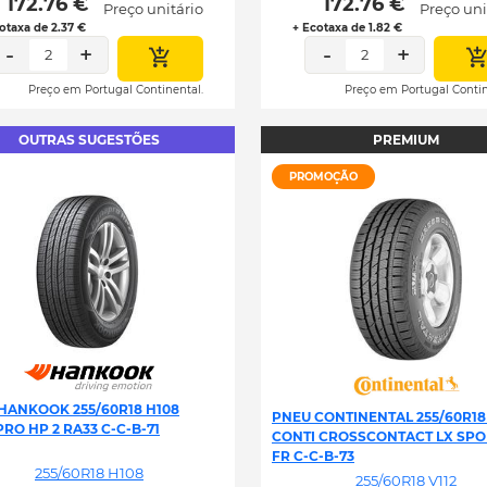
 172.76 € 
 172.76 € 
Preço unitário
Preço uni
otaxa de 2.37 €
+ Ecotaxa de 1.82 €
-
+
-
+
2
2
Preço em Portugal Continental.
Preço em Portugal Contin
OUTRAS SUGESTÕES
PREMIUM
PROMOÇÃO
HANKOOK 255/60R18 H108
PNEU CONTINENTAL 255/60R18 
RO HP 2 RA33 C-C-B-71
CONTI CROSSCONTACT LX SPO
FR C-C-B-73
255/60R18 H108
255/60R18 V112