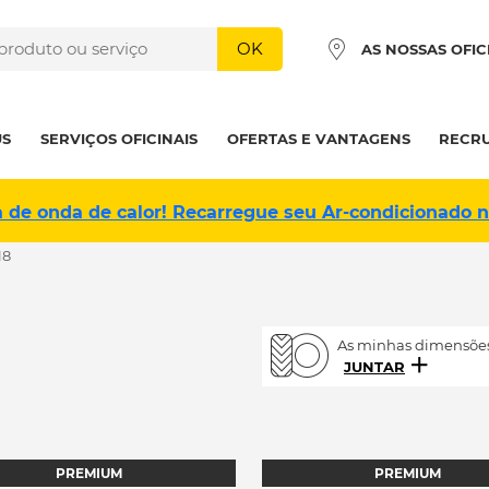
OK
AS NOSSAS OFIC
US
SERVIÇOS OFICINAIS
OFERTAS E VANTAGENS
RECR
a de onda de calor! Recarregue seu Ar-condicionado 
18
As minhas dimensões
JUNTAR
PREMIUM
PREMIUM