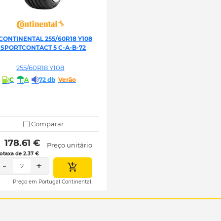
CONTINENTAL 255/60R18 Y108
 SPORTCONTACT 5 C-A-B-72
255/60R18 Y108
C
A
72 db
Verão
Comparar
 178.61 € 
Preço unitário
otaxa de 2.37 €
-
+
2
Preço em Portugal Continental.