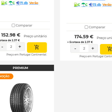
C
C
71 db
Verão
C
C
73 db
Verão
Comparar
Comparar
 152.98 € 
Preço unitário
 174.59 € 
Preço uni
otaxa de 2.37 €
+ Ecotaxa de 2.37 €
-
+
2
-
+
2
Preço em Portugal Continental.
Preço em Portugal Contin
PREMIUM
MOÇÃO