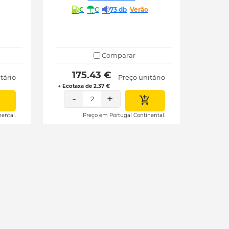
C
C
73 db
Verão
Comparar
 175.43 € 
tário
Preço unitário
+ Ecotaxa de 2.37 €
-
+
2
ental.
Preço em Portugal Continental.