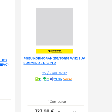
PNEU KORMORAN 255/60R18 W112 SUV
H112
SUMMER XL C-C-71-2
(EVC)
255/60R18 W112
C
C
71 db
Verão
Comparar
 123.98 € 