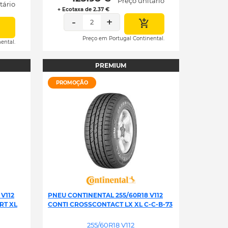
Preço unitário
tário
+ Ecotaxa de 2.37 €
-
+
2
Preço em Portugal Continental.
ental.
PREMIUM
PROMOÇÃO
V112
PNEU CONTINENTAL 255/60R18 V112
RT XL
CONTI CROSSCONTACT LX XL C-C-B-73
255/60R18 V112