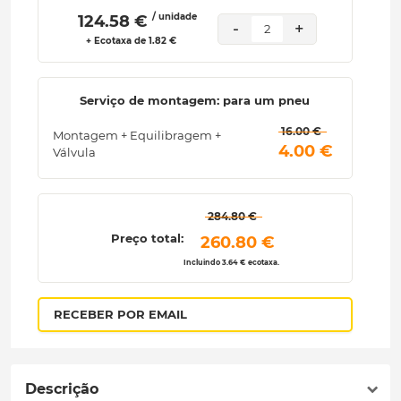
/ unidade
 124.58 € 
-
+
2
+ Ecotaxa de 1.82 €
Serviço de montagem: para um pneu
 16.00 € 
Montagem + Equilibragem +
 4.00 € 
Válvula
 284.80 € 
Preço total:
 260.80 € 
Incluindo 3.64 € ecotaxa.
RECEBER POR EMAIL
Descrição