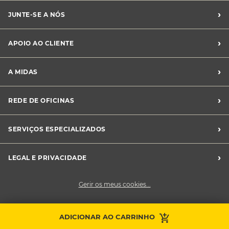
›
JUNTE-SE A NÓS
Recrutamento Midas
›
APOIO AO CLIENTE
Franchising Midas
Contacte-nos
›
A MIDAS
Livro de Reclamações
Canal de Denúncias
Quem somos?
›
REDE DE OFICINAS
Perguntas Frequentes
Sustentabilidade
Notícias Midas
Oficinas Midas
›
SERVIÇOS ESPECIALIZADOS
Frotas
›
LEGAL E PRIVACIDADE
Condições Gerais de Venda
Gerir os meus cookies...
Política de Privacidade
Cookies
Contacte a sua
ADICIONAR AO CARRINHO
Faça uma marcação
oficina