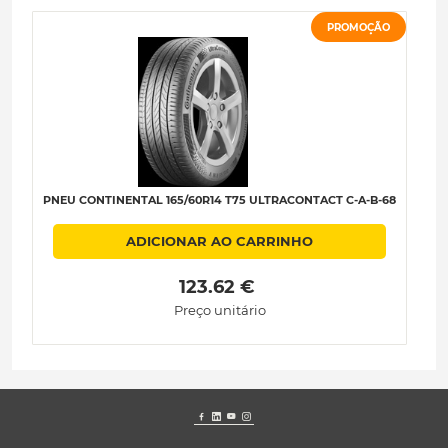
PROMOÇÃO
PNEU CONTINENTAL 165/60R14 T75 ULTRACONTACT C-A-B-68
P
ADICIONAR AO CARRINHO
 123.62 € 
Preço unitário