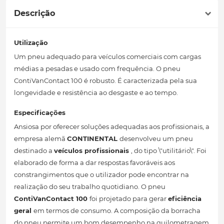
Descrição
Utilização
Um pneu adequado para veículos comerciais com cargas
médias a pesadas e usado com frequência. O pneu
ContiVanContact 100 é robusto. É caracterizada pela sua
longevidade e resistência ao desgaste e ao tempo.
Especificações
Ansiosa por oferecer soluções adequadas aos profissionais, a
empresa alemã
CONTINENTAL
desenvolveu um pneu
destinado a
veículos profissionais
, do tipo \"utilitário\". Foi
elaborado de forma a dar respostas favoráveis ​​aos
constrangimentos que o utilizador pode encontrar na
realização do seu trabalho quotidiano. O pneu
ContiVanContact 100
foi projetado para gerar
eficiência
geral
em termos de consumo. A composição da borracha
do pneu permite um bom desempenho na quilometragem