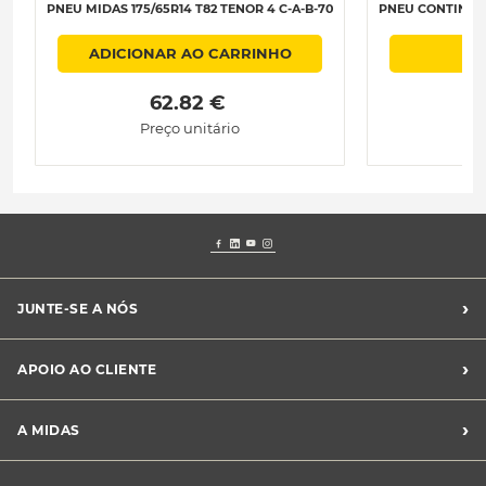
PNEU MIDAS 175/65R14 T82 TENOR 4 C-A-B-70
PNEU CONTINENT
ADICIONAR AO CARRINHO
A
 62.82 € 
Preço unitário
›
JUNTE-SE A NÓS
Recrutamento Midas
›
APOIO AO CLIENTE
Franchising Midas
Contacte-nos
›
A MIDAS
Livro de Reclamações
Canal de Denúncias
Quem somos?