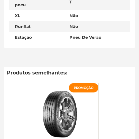
T
pneu
XL
Não
Runflat
Não
Estação
Pneu De Verão
Produtos semelhantes:
PROMOÇÃO