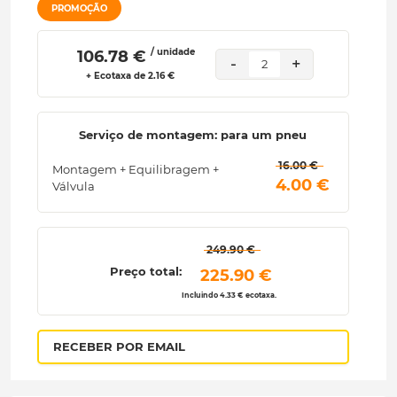
PROMOÇÃO
/ unidade
 106.78 € 
-
+
2
+ Ecotaxa de 2.16 €
Serviço de montagem: para um pneu
 16.00 € 
Montagem + Equilibragem +
 4.00 € 
Válvula
 249.90 € 
Preço total:
 225.90 € 
Incluindo 4.33 € ecotaxa.
RECEBER POR EMAIL