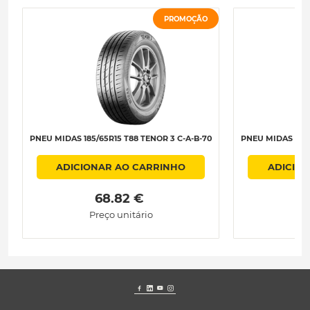
PROMOÇÃO
PNEU MIDAS 185/65R15 T88 TENOR 3 C-A-B-70
PNEU MIDAS 185/
ADICIONAR AO CARRINHO
ADICIO
 68.82 € 
 
Preço unitário
Pr