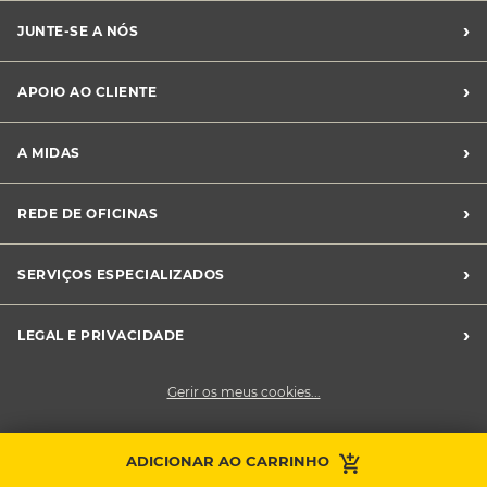
›
JUNTE-SE A NÓS
Recrutamento Midas
›
APOIO AO CLIENTE
Franchising Midas
Contacte-nos
›
A MIDAS
Livro de Reclamações
Canal de Denúncias
Quem somos?
›
REDE DE OFICINAS
Perguntas Frequentes
Sustentabilidade
Notícias Midas
Oficinas Midas
›
SERVIÇOS ESPECIALIZADOS
Frotas
›
LEGAL E PRIVACIDADE
Condições Gerais de Venda
Gerir os meus cookies...
Política de Privacidade
Cookies
Contacte a sua
ADICIONAR AO CARRINHO
Faça uma marcação
oficina