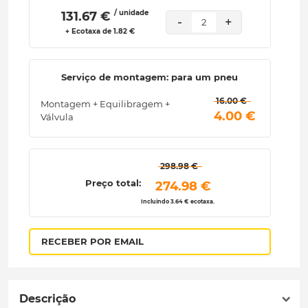
/ unidade
 131.67 € 
-
+
2
+ Ecotaxa de 1.82 €
Serviço de montagem: para um pneu
 16.00 € 
Montagem + Equilibragem +
 4.00 € 
Válvula
 298.98 € 
Preço total:
 274.98 € 
Incluindo 3.64 € ecotaxa.
RECEBER POR EMAIL
Descrição