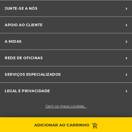
›
JUNTE-SE A NÓS
Recrutamento Midas
›
APOIO AO CLIENTE
Franchising Midas
Contacte-nos
›
A MIDAS
Livro de Reclamações
Canal de Denúncias
Quem somos?
›
REDE DE OFICINAS
Perguntas Frequentes
Sustentabilidade
Notícias Midas
Oficinas Midas
›
SERVIÇOS ESPECIALIZADOS
Frotas
›
LEGAL E PRIVACIDADE
Condições Gerais de Venda
Gerir os meus cookies...
Política de Privacidade
Cookies
Contacte a sua
ADICIONAR AO CARRINHO
Faça uma marcação
oficina