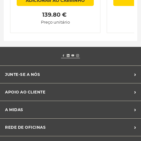
ADICIONAR AO CARRINHO
 139.80 € 
Preço unitário
›
JUNTE-SE A NÓS
Recrutamento Midas
›
APOIO AO CLIENTE
Franchising Midas
Contacte-nos
›
A MIDAS
Livro de Reclamações
Canal de Denúncias
Quem somos?
›
REDE DE OFICINAS
Perguntas Frequentes
Sustentabilidade
Notícias Midas
Oficinas Midas