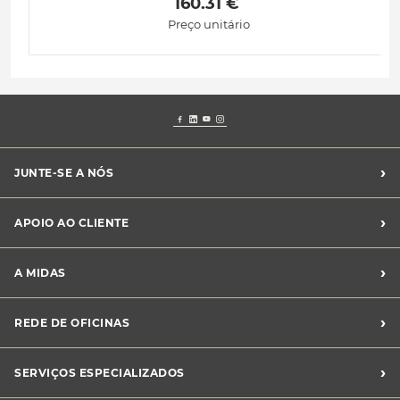
 160.31 € 
Preço unitário
›
JUNTE-SE A NÓS
Recrutamento Midas
›
APOIO AO CLIENTE
Franchising Midas
Contacte-nos
›
A MIDAS
Livro de Reclamações
Canal de Denúncias
Quem somos?
›
REDE DE OFICINAS
Perguntas Frequentes
Sustentabilidade
Notícias Midas
Oficinas Midas
›
SERVIÇOS ESPECIALIZADOS