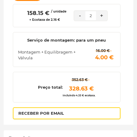
/ unidade
 158.15 € 
-
+
2
+ Ecotaxa de 2.16 €
Serviço de montagem: para um pneu
 16.00 € 
Montagem + Equilibragem +
 4.00 € 
Válvula
 352.63 € 
Preço total:
 328.63 € 
Incluindo 4.33 € ecotaxa.
RECEBER POR EMAIL