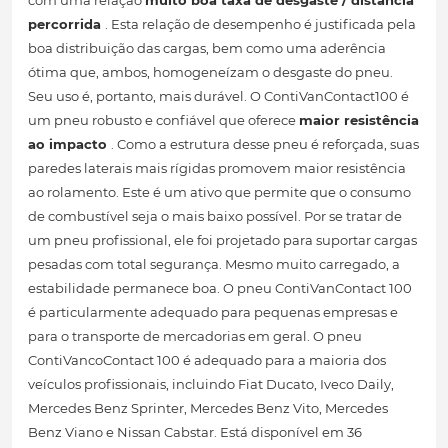
com uma relação
muito boa taxa de desgaste / distância
percorrida
. Esta relação de desempenho é justificada pela
boa distribuição das cargas, bem como uma aderência
ótima que, ambos, homogeneízam o desgaste do pneu.
Seu uso é, portanto, mais durável. O ContiVanContact100 é
um pneu robusto e confiável que oferece
maior resistência
ao impacto
. Como a estrutura desse pneu é reforçada, suas
paredes laterais mais rígidas promovem maior resistência
ao rolamento. Este é um ativo que permite que o consumo
de combustível seja o mais baixo possível. Por se tratar de
um pneu profissional, ele foi projetado para suportar cargas
pesadas com total segurança. Mesmo muito carregado, a
estabilidade permanece boa. O pneu ContiVanContact 100
é particularmente adequado para pequenas empresas e
para o transporte de mercadorias em geral. O pneu
ContiVancoContact 100 é adequado para a maioria dos
veículos profissionais, incluindo Fiat Ducato, Iveco Daily,
Mercedes Benz Sprinter, Mercedes Benz Vito, Mercedes
Benz Viano e Nissan Cabstar. Está disponível em 36