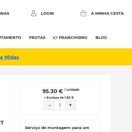
INAS
LOGIN
A MINHA CESTA
UTAMENTO
FROTAS
👉 FRANCHISING
BLOG
na Midas
/ unidade
 95.30 € 
+ Ecotaxa de 1.82 €
-
+
2
CT
Serviço de montagem: para um