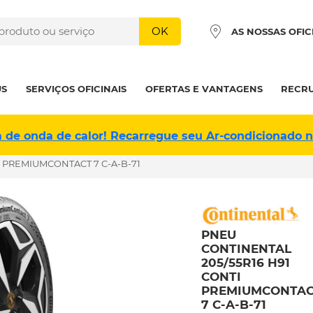
OK
AS NOSSAS OFIC
US
SERVIÇOS OFICINAIS
OFERTAS E VANTAGENS
RECR
a de onda de calor! Recarregue seu Ar-condicionado 
I PREMIUMCONTACT 7 C-A-B-71
PNEU
CONTINENTAL
205/55R16 H91
CONTI
PREMIUMCONTA
7 C-A-B-71