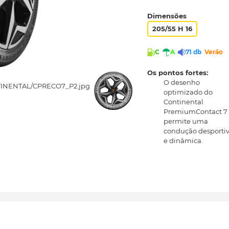
Dimensões
205/55 H 16
C
A
71 db
Verão
Os pontos fortes:
O desenho
optimizado do
Continental
PremiumContact 7
permite uma
condução desporti
e dinâmica.