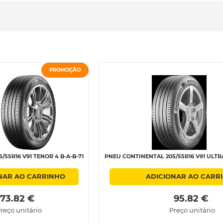
PROMOÇÃO
/55R16 V91 TENOR 4 B-A-B-71
PNEU CONTINENTAL 205/55R16 V91 ULTR
NAR AO CARRINHO
ADICIONAR AO CARR
 73.82 € 
 95.82 € 
reço unitário
Preço unitário