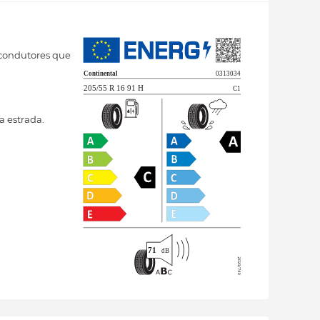
 condutores que
a estrada.