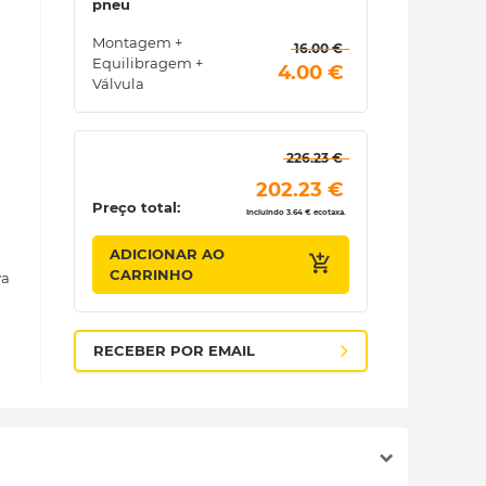
pneu
Montagem +
 16.00 € 
Equilibragem +
 4.00 € 
Válvula
 226.23 € 
 202.23 € 
Preço total:
Incluindo 3.64 € ecotaxa.
ADICIONAR AO
CARRINHO
va
RECEBER POR EMAIL