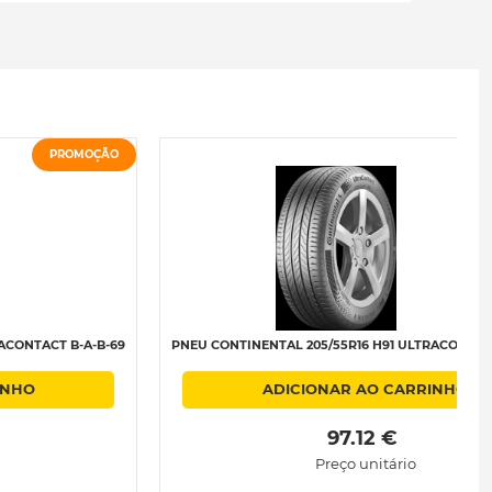
PROMOÇÃO
P
ACONTACT B-A-B-69
PNEU CONTINENTAL 205/55R16 H91 ULTRACONTACT
INHO
ADICIONAR AO CARRINHO
 97.12 € 
Preço unitário