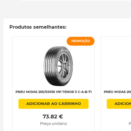
Produtos semelhantes:
PROMOÇÃO
PNEU MIDAS 205/55R16 V91 TENOR 3 C-A-B-71
PNEU MIDAS 205
ADICIONAR AO CARRINHO
ADICIO
 73.82 € 
Preço unitário
P