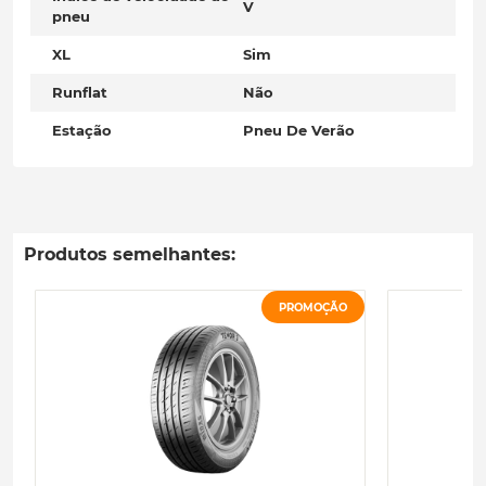
V
pneu
XL
Sim
Runflat
Não
Estação
Pneu De Verão
Produtos semelhantes:
PROMOÇÃO