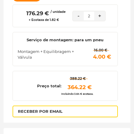
/ unidade
 176.29 € 
-
+
2
+ Ecotaxa de 1.82 €
Serviço de montagem: para um pneu
 16.00 € 
Montagem + Equilibragem +
 4.00 € 
Válvula
 388.22 € 
Preço total:
 364.22 € 
Incluindo 3.64 € ecotaxa.
RECEBER POR EMAIL