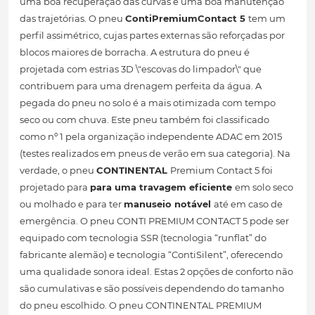
uma boa recuperação das curvas e uma boa manutenção
das trajetórias. O pneu
ContiPremiumContact 5
tem um
perfil assimétrico, cujas partes externas são reforçadas por
blocos maiores de borracha. A estrutura do pneu é
projetada com estrias 3D \"escovas do limpador\" que
contribuem para uma drenagem perfeita da água. A
pegada do pneu no solo é a mais otimizada com tempo
seco ou com chuva. Este pneu também foi classificado
como nº 1 pela organização independente ADAC em 2015
(testes realizados em pneus de verão em sua categoria). Na
verdade, o pneu
CONTINENTAL
Premium Contact 5 foi
projetado para
para uma travagem eficiente
em solo seco
ou molhado e para ter
manuseio notável
até em caso de
emergência. O pneu CONTI PREMIUM CONTACT 5 pode ser
equipado com tecnologia SSR (tecnologia “runflat” do
fabricante alemão) e tecnologia “ContiSilent”, oferecendo
uma qualidade sonora ideal. Estas 2 opções de conforto não
são cumulativas e são possíveis dependendo do tamanho
do pneu escolhido. O pneu CONTINENTAL PREMIUM