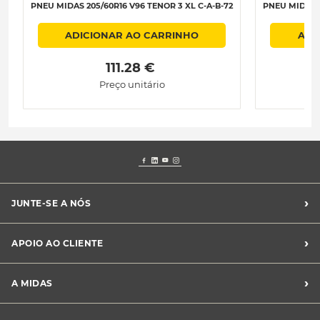
PNEU MIDAS 205/60R16 V96 TENOR 3 XL C-A-B-72
PNEU MIDAS 2
ADICIONAR AO CARRINHO
ADI
 111.28 € 
Preço unitário
›
JUNTE-SE A NÓS
Recrutamento Midas
›
APOIO AO CLIENTE
Franchising Midas
Contacte-nos
›
A MIDAS
Livro de Reclamações
Canal de Denúncias
Quem somos?