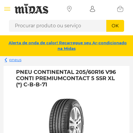
OK
Alerta de onda de calor! Recarregue seu Ar-condicionado
na Midas
pneus
PNEU CONTINENTAL 205/60R16 V96
CONTI PREMIUMCONTACT 5 SSR XL
(*) C-B-B-71