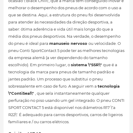
ocasião \"Black Chili\", que a marca tem conseguido inovar e
melhorar o desempenho dos pneus de acordo com o uso a
que se destina. Aqui, a estrutura do pneu foi desenvolvida
para atender às necessidades da direção desportiva, a
saber: ótima aderência e vida útil mais longa do que a
média dos pneus desportivos. Na verdade, o desempenho
do pneu é ideal para
manuseio nervoso
ou velocidade. O
pneu Conti SportContact 5 pode ter as melhores tecnologias
da empresa alemã (a ver dependendo do tamanho
escolhido). Em primeiro lugar, o
sistema \"SSR\"
que é a
tecnologia da marca para pneus de tamanho padrão e
jantes padrão. Um processo que substitui o pneu
sobressalente em caso de furo. A seguir vem a
tecnologia
\"ContiSeal\"
, que sela instantaneamente qualquer
perfuração no piso usando um gel integrado. O pneu CONTI
SPORT CONTACT 5 está disponível nos diâmetros R17 \"a
R22\". É adequado para carros desportivos, carros de ligeiros
familiares e / ou carros elétricos.