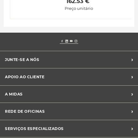
 162.53 € 
Preço unitário
›
JUNTE-SE A NÓS
Recrutamento Midas
›
APOIO AO CLIENTE
Franchising Midas
Contacte-nos
›
A MIDAS
Livro de Reclamações
Canal de Denúncias
Quem somos?
›
REDE DE OFICINAS
Perguntas Frequentes
Sustentabilidade
Notícias Midas
Oficinas Midas
›
SERVIÇOS ESPECIALIZADOS