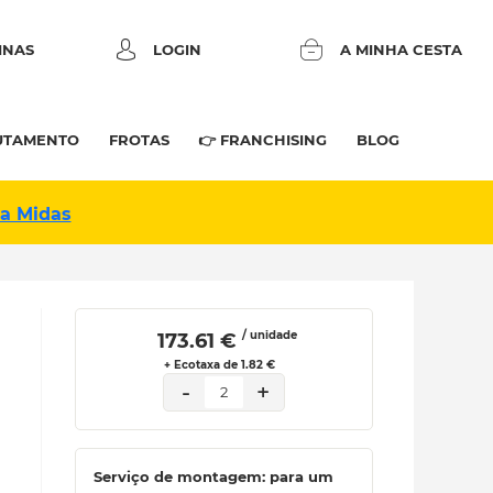
INAS
LOGIN
A MINHA CESTA
UTAMENTO
FROTAS
👉 FRANCHISING
BLOG
na Midas
/ unidade
 173.61 € 
+ Ecotaxa de 1.82 €
-
+
2
Serviço de montagem: para um