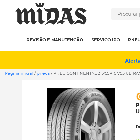
REVISÃO E MANUTENÇÃO
SERVIÇO IPO
PNE
Alert
Página inicial
/
pneus
/
PNEU CONTINENTAL 215/55R16 V93 ULTR
P
U
D