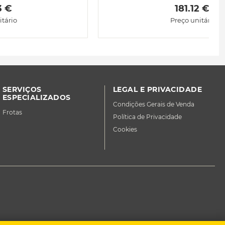
3 € 
 181.12 € 
itário
Preço unitário
SERVIÇOS
LEGAL E PRIVACIDADE
ESPECIALIZADOS
Condições Gerais de Venda
Frotas
Política de Privacidade
Cookies