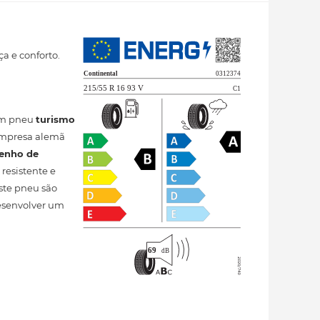
a e conforto.
um pneu
turismo
 empresa alemã
enho de
resistente e
este pneu são
desenvolver um