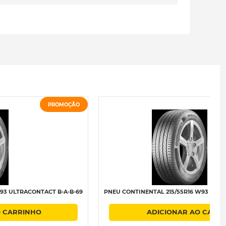
PROMOÇÃO
V93 ULTRACONTACT B-A-B-69
PNEU CONTINENTAL 215/55R16 W93 ULTR
O CARRINHO
ADICIONAR AO CARR