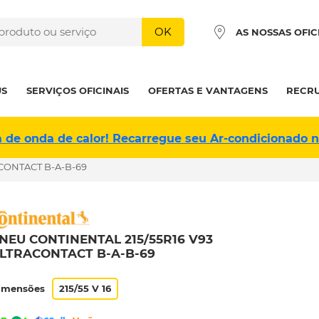
OK
AS NOSSAS OFIC
US
SERVIÇOS OFICINAIS
OFERTAS E VANTAGENS
RECR
a de onda de calor! Recarregue seu Ar-condicionado 
ACONTACT B-A-B-69
NEU CONTINENTAL 215/55R16 V93
LTRACONTACT B-A-B-69
imensões
215/55 V 16