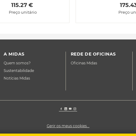
 115.27 € 
 175.4
Preço unitário
Preço un
A MIDAS
REDE DE OFICINAS
Quem somos?
Oficinas Midas
Sustentabilidade
Notícias Midas
Gerir os meus cookies...