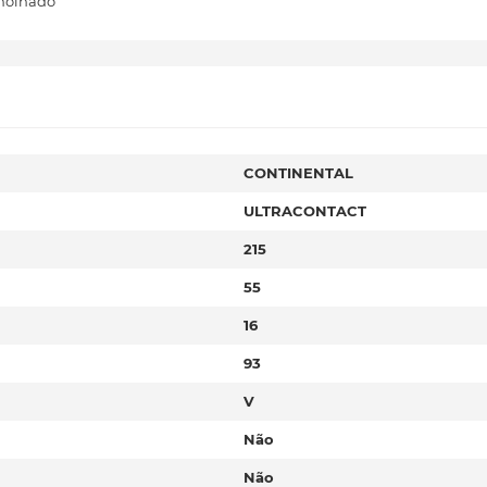
molhado
CONTINENTAL
ULTRACONTACT
215
55
16
93
V
Não
Não