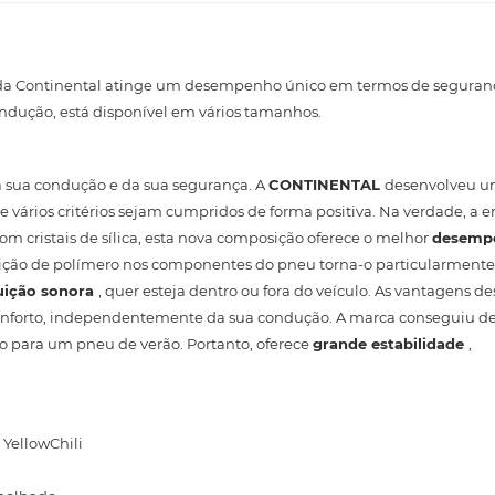
o da Continental atinge um desempenho único em termos de seguranç
condução, está disponível em vários tamanhos.
a sua condução e da sua segurança. A
CONTINENTAL
desenvolveu 
vários critérios sejam cumpridos de forma positiva. Na verdade, a
m cristais de sílica, esta nova composição oferece o melhor
desemp
ição de polímero nos componentes do pneu torna-o particularmente 
uição sonora
, quer esteja dentro ou fora do veículo. As vantagens d
eu conforto, independentemente da sua condução. A marca conseguiu 
o para um pneu de verão. Portanto, oferece
grande estabilidade
,
 YellowChili