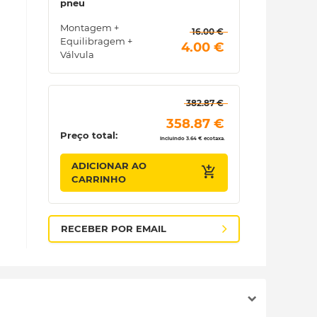
pneu
Montagem +
 16.00 € 
Equilibragem +
 4.00 € 
Válvula
 382.87 € 
 358.87 € 
Preço total:
Incluindo 3.64 € ecotaxa.
ADICIONAR AO
CARRINHO
RECEBER POR EMAIL