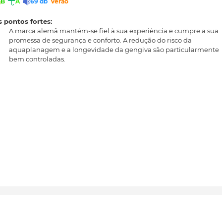
B
A
69 db
Verão
 pontos fortes:
A marca alemã mantém-se fiel à sua experiência e cumpre a sua
promessa de segurança e conforto. A redução do risco da
aquaplanagem e a longevidade da gengiva são particularmente
bem controladas.