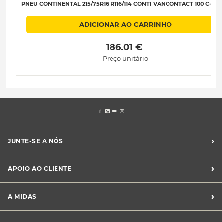
PNEU CONTINENTAL 215/75R16 R116/114 CONTI VANCONTACT 100 C-B-B
ADICIONAR AO CARRINHO
 186.01 € 
Preço unitário
›
JUNTE-SE A NÓS
Recrutamento Midas
›
APOIO AO CLIENTE
Franchising Midas
Contacte-nos
›
A MIDAS
Livro de Reclamações
Canal de Denúncias
Quem somos?