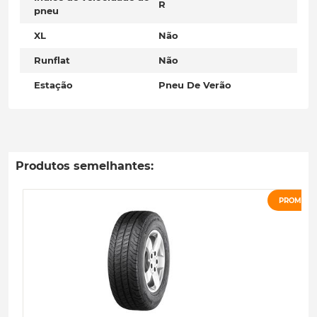
R
pneu
XL
Não
Runflat
Não
Estação
Pneu De Verão
Produtos semelhantes:
PROMOÇ