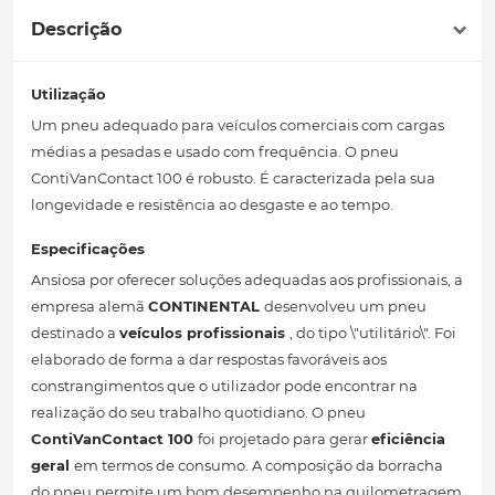
Descrição
Utilização
Um pneu adequado para veículos comerciais com cargas
médias a pesadas e usado com frequência. O pneu
ContiVanContact 100 é robusto. É caracterizada pela sua
longevidade e resistência ao desgaste e ao tempo.
Especificações
Ansiosa por oferecer soluções adequadas aos profissionais, a
empresa alemã
CONTINENTAL
desenvolveu um pneu
destinado a
veículos profissionais
, do tipo \"utilitário\". Foi
elaborado de forma a dar respostas favoráveis ​​aos
constrangimentos que o utilizador pode encontrar na
realização do seu trabalho quotidiano. O pneu
ContiVanContact 100
foi projetado para gerar
eficiência
geral
em termos de consumo. A composição da borracha
do pneu permite um bom desempenho na quilometragem