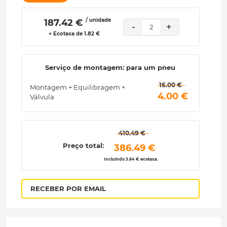
/ unidade
 187.42 € 
-
+
2
+ Ecotaxa de 1.82 €
Serviço de montagem: para um pneu
 16.00 € 
Montagem + Equilibragem +
 4.00 € 
Válvula
 410.49 € 
Preço total:
 386.49 € 
Incluindo 3.64 € ecotaxa.
RECEBER POR EMAIL