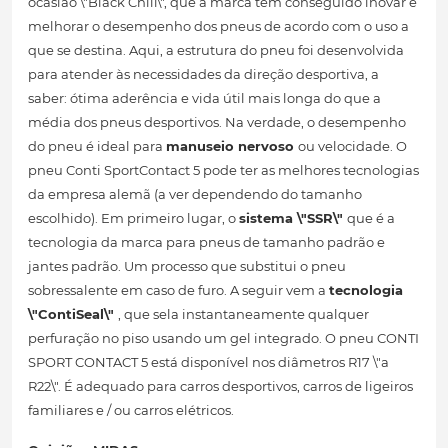
ocasião \"Black Chili\", que a marca tem conseguido inovar e
melhorar o desempenho dos pneus de acordo com o uso a
que se destina. Aqui, a estrutura do pneu foi desenvolvida
para atender às necessidades da direção desportiva, a
saber: ótima aderência e vida útil mais longa do que a
média dos pneus desportivos. Na verdade, o desempenho
do pneu é ideal para
manuseio nervoso
ou velocidade. O
pneu Conti SportContact 5 pode ter as melhores tecnologias
da empresa alemã (a ver dependendo do tamanho
escolhido). Em primeiro lugar, o
sistema \"SSR\"
que é a
tecnologia da marca para pneus de tamanho padrão e
jantes padrão. Um processo que substitui o pneu
sobressalente em caso de furo. A seguir vem a
tecnologia
\"ContiSeal\"
, que sela instantaneamente qualquer
perfuração no piso usando um gel integrado. O pneu CONTI
SPORT CONTACT 5 está disponível nos diâmetros R17 \"a
R22\". É adequado para carros desportivos, carros de ligeiros
familiares e / ou carros elétricos.