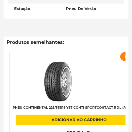
Estação
Pneu De Verão
Produtos semelhantes:
PRO
PNEU CONTINENTAL 225/35R18 Y87 CONTI SPORTCONTACT 5 XL (AO) D
ADICIONAR AO CARRINHO