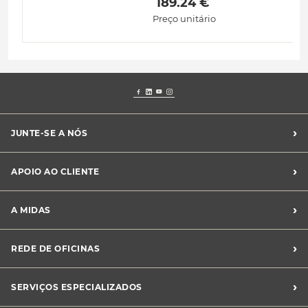
 189.24 € 
Preço unitário
›
JUNTE-SE A NÓS
Recrutamento Midas
›
APOIO AO CLIENTE
Franchising Midas
Contacte-nos
›
A MIDAS
Livro de Reclamações
Canal de Denúncias
Quem somos?
›
REDE DE OFICINAS
Perguntas Frequentes
Sustentabilidade
Notícias Midas
Oficinas Midas
›
SERVIÇOS ESPECIALIZADOS