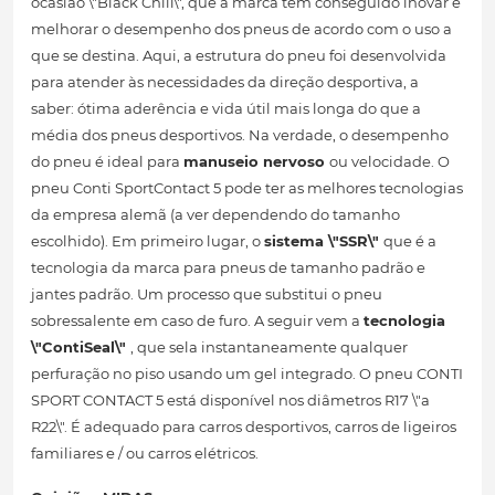
ocasião \"Black Chili\", que a marca tem conseguido inovar e
melhorar o desempenho dos pneus de acordo com o uso a
que se destina. Aqui, a estrutura do pneu foi desenvolvida
para atender às necessidades da direção desportiva, a
saber: ótima aderência e vida útil mais longa do que a
média dos pneus desportivos. Na verdade, o desempenho
do pneu é ideal para
manuseio nervoso
ou velocidade. O
pneu Conti SportContact 5 pode ter as melhores tecnologias
da empresa alemã (a ver dependendo do tamanho
escolhido). Em primeiro lugar, o
sistema \"SSR\"
que é a
tecnologia da marca para pneus de tamanho padrão e
jantes padrão. Um processo que substitui o pneu
sobressalente em caso de furo. A seguir vem a
tecnologia
\"ContiSeal\"
, que sela instantaneamente qualquer
perfuração no piso usando um gel integrado. O pneu CONTI
SPORT CONTACT 5 está disponível nos diâmetros R17 \"a
R22\". É adequado para carros desportivos, carros de ligeiros
familiares e / ou carros elétricos.