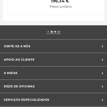
 196.34 € 
Preço unitário
›
JUNTE-SE A NÓS
Recrutamento Midas
›
APOIO AO CLIENTE
Franchising Midas
Contacte-nos
›
A MIDAS
Livro de Reclamações
Canal de Denúncias
Quem somos?
›
REDE DE OFICINAS
Perguntas Frequentes
Sustentabilidade
Notícias Midas
Oficinas Midas
›
SERVIÇOS ESPECIALIZADOS