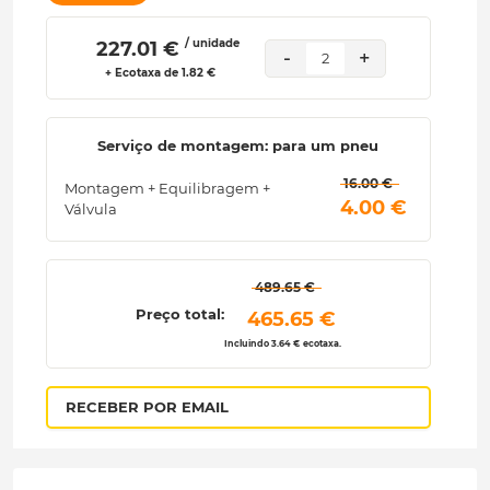
/ unidade
 227.01 € 
-
+
2
+ Ecotaxa de 1.82 €
Serviço de montagem: para um pneu
 16.00 € 
Montagem + Equilibragem +
 4.00 € 
Válvula
 489.65 € 
Preço total:
 465.65 € 
Incluindo 3.64 € ecotaxa.
RECEBER POR EMAIL