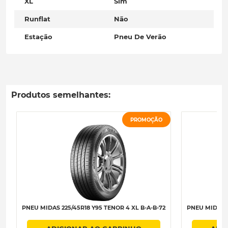
XL
Sim
Runflat
Não
Estação
Pneu De Verão
Produtos semelhantes:
PROMOÇÃO
PNEU MIDAS 225/45R18 Y95 TENOR 4 XL B-A-B-72
PNEU MIDAS 2