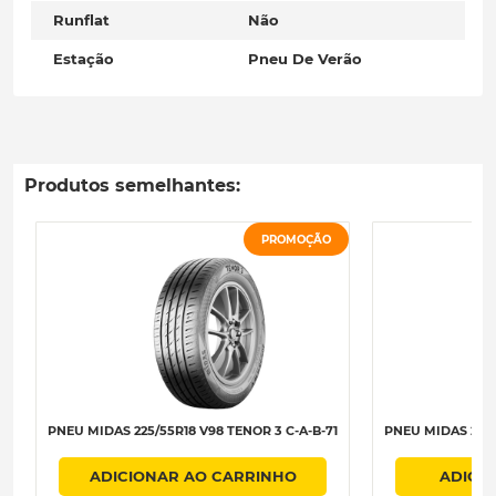
Runflat
Não
Estação
Pneu De Verão
Produtos semelhantes:
PROMOÇÃO
PNEU MIDAS 225/55R18 V98 TENOR 3 C-A-B-71
PNEU MIDAS 225/
ADICIONAR AO CARRINHO
ADICI