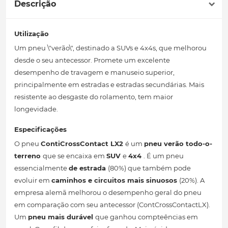
Descrição
Utilização
Um pneu \"verão\", destinado a SUVs e 4x4s, que melhorou
desde o seu antecessor. Promete um excelente
desempenho de travagem e manuseio superior,
principalmente em estradas e estradas secundárias. Mais
resistente ao desgaste do rolamento, tem maior
longevidade.
Especificações
O pneu
ContiCrossContact LX2
é um
pneu verão
todo-o-
terreno
que se encaixa em
SUV
e
4x4
. É um pneu
essencialmente
de estrada
(80%) que também pode
evoluir em
caminhos e circuitos mais sinuosos
(20%). A
empresa alemã melhorou o desempenho geral do pneu
em comparação com seu antecessor (ContCrossContactLX).
Um
pneu mais durável
que ganhou compteências em