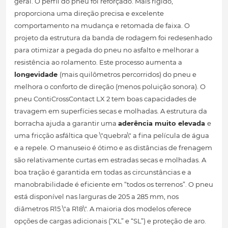
geral. O perfil do pneu foi reforçado. Mais rígido,
proporciona uma direção precisa e excelente
comportamento na mudança e retomada de faixa. O
projeto da estrutura da banda de rodagem foi redesenhado
para otimizar a pegada do pneu no asfalto e melhorar a
resistência ao rolamento. Este processo aumenta a
longevidade
(mais quilômetros percorridos) do pneu e
melhora o conforto de direção (menos poluição sonora). O
pneu ContiCrossContact LX 2 tem boas capacidades de
travagem em superfícies secas e molhadas. A estrutura da
borracha ajuda a garantir uma
aderência muito elevada
e
uma fricção asfáltica que \"quebra\" a fina película de água
e a repele. O manuseio é ótimo e as distâncias de frenagem
são relativamente curtas em estradas secas e molhadas. A
boa tração é garantida em todas as circunstâncias e a
manobrabilidade é eficiente em “todos os terrenos”. O pneu
está disponível nas larguras de 205 a 285 mm, nos
diâmetros R15 \"a R18\". A maioria dos modelos oferece
opções de cargas adicionais (“XL” e “SL”) e proteção de aro.