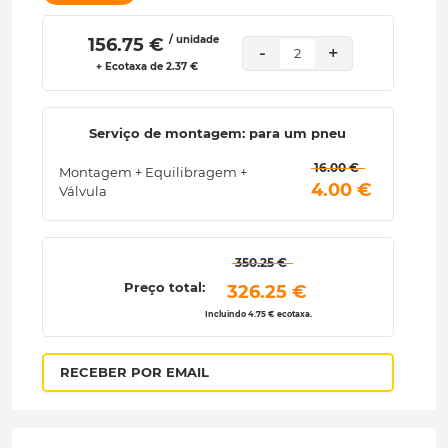
/ unidade
 156.75 € 
-
+
2
+ Ecotaxa de 2.37 €
Serviço de montagem: para um pneu
 16.00 € 
Montagem + Equilibragem +
 4.00 € 
Válvula
 350.25 € 
Preço total:
 326.25 € 
Incluindo 4.75 € ecotaxa.
RECEBER POR EMAIL