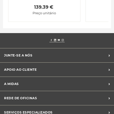
 139.39 € 
Preço unitário
›
JUNTE-SE A NÓS
Recrutamento Midas
›
APOIO AO CLIENTE
Franchising Midas
Contacte-nos
›
A MIDAS
Livro de Reclamações
Canal de Denúncias
Quem somos?
›
REDE DE OFICINAS
Perguntas Frequentes
Sustentabilidade
Notícias Midas
Oficinas Midas
›
SERVIÇOS ESPECIALIZADOS