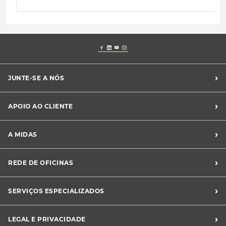
›
JUNTE-SE A NÓS
Recrutamento Midas
›
APOIO AO CLIENTE
Franchising Midas
Contacte-nos
›
A MIDAS
Livro de Reclamações
Canal de Denúncias
Quem somos?
›
REDE DE OFICINAS
Perguntas Frequentes
Sustentabilidade
Notícias Midas
Oficinas Midas
›
SERVIÇOS ESPECIALIZADOS
Frotas
›
LEGAL E PRIVACIDADE