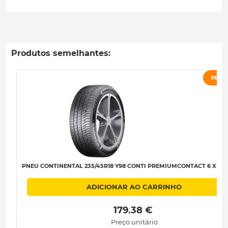
Produtos semelhantes:
PROM
PNEU CONTINENTAL 235/45R18 Y98 CONTI PREMIUMCONTACT 6 XL C-
ADICIONAR AO CARRINHO
 179.38 € 
Preço unitário