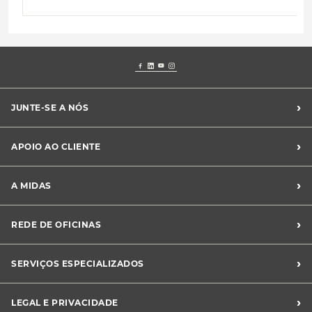
›
JUNTE-SE A NÓS
Recrutamento Midas
›
APOIO AO CLIENTE
Franchising Midas
Contacte-nos
›
A MIDAS
Livro de Reclamações
Canal de Denúncias
Quem somos?
›
REDE DE OFICINAS
Perguntas Frequentes
Sustentabilidade
Notícias Midas
Oficinas Midas
›
SERVIÇOS ESPECIALIZADOS
Frotas
›
LEGAL E PRIVACIDADE