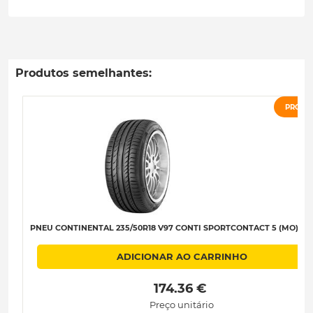
Produtos semelhantes:
PROMO
PNEU CONTINENTAL 235/50R18 V97 CONTI SPORTCONTACT 5 (MO) B-B
ADICIONAR AO CARRINHO
 174.36 € 
Preço unitário