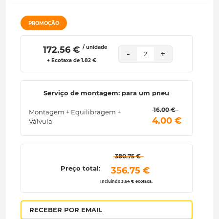
PROMOÇÃO
/ unidade
 172.56 € 
-
+
2
+ Ecotaxa de 1.82 €
Serviço de montagem: para um pneu
 16.00 € 
Montagem + Equilibragem +
 4.00 € 
Válvula
 380.75 € 
Preço total:
 356.75 € 
Incluindo 3.64 € ecotaxa.
RECEBER POR EMAIL