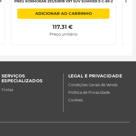
P
PNEU KORMORAN 235/50R18 V97 SUV SUMMER E-C-69-2
PNEU 
ADICIONAR AO CARRINHO
 117.31 € 
Preço unitário
SERVIÇOS
LEGAL E PRIVACIDADE
ESPECIALIZADOS
Condições Gerais de Venda
Frotas
Política de Privacidade
Cookies