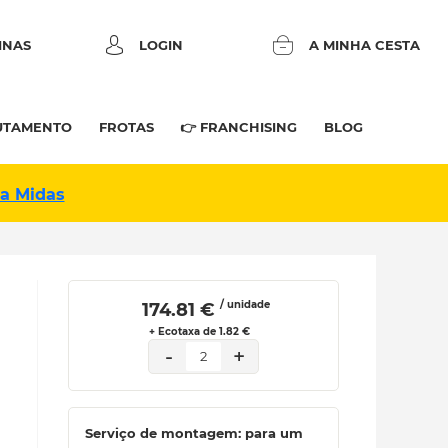
INAS
LOGIN
A MINHA CESTA
UTAMENTO
FROTAS
👉 FRANCHISING
BLOG
na Midas
/ unidade
 174.81 € 
+ Ecotaxa de 1.82 €
-
+
2
Serviço de montagem: para um