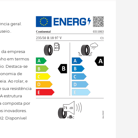
ncia geral.
seio..
sa da empresa
enho em termos
o. Destaca-se
economia de
a. Ao rolar, e
sua resistência
A estrutura
ma composta por
s inovadores.
2. Disponível