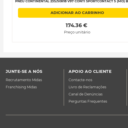
PNEU CONTINENTAL 235/50R18 V97 CONTI SPORTCONTACT 5 (MO) B-
ADICIONAR AO CARRINHO
 174.36 € 
Preço unitário
JUNTE-SE A NÓS
APOIO AO CLIENTE
Recrutamento Midas
Contacte-nos
Franchising Midas
Livro de Reclamações
Canal de Denúncias
Perguntas Frequentes