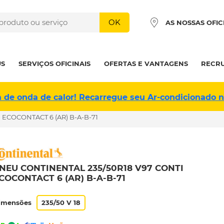
OK
AS NOSSAS OFIC
US
SERVIÇOS OFICINAIS
OFERTAS E VANTAGENS
RECR
a de onda de calor! Recarregue seu Ar-condicionado 
 ECOCONTACT 6 (AR) B-A-B-71
NEU CONTINENTAL 235/50R18 V97 CONTI
COCONTACT 6 (AR) B-A-B-71
imensões
235/50 V 18