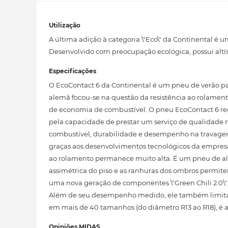
Utilização
A última adição à categoria \"Eco\" da Continental é
Desenvolvido com preocupação ecológica, possui altí
Especificações
O EcoContact 6 da Continental é um pneu de verão pa
alemã focou-se na questão da resistência ao rolamen
de economia de combustível. O pneu EcoContact 6 r
pela capacidade de prestar um serviço de qualidade 
combustível, durabilidade e desempenho na travagem 
graças aos desenvolvimentos tecnológicos da empres
ao rolamento permanece muito alta. É um pneu de al
assimétrica do piso e as ranhuras dos ombros permit
uma nova geração de componentes \"Green Chili 2.0\"
Além de seu desempenho medido, ele também limita a 
em mais de 40 tamanhos (do diâmetro R13 ao R18), é
Opiniões MIDAS