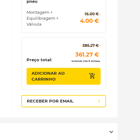
pneu
Montagem +
 16.00 € 
Equilibragem +
 4.00 € 
Válvula
 385.27 € 
 361.27 € 
Preço total:
Incluindo 3.64 € ecotaxa.
ADICIONAR AO
CARRINHO
RECEBER POR EMAIL