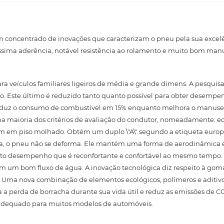
 um concentrado de inovações que caracterizam o pneu pela sua excelê
ssima aderência, notável resistência ao rolamento e muito bom manu
ra veículos familiares ligeiros de média e grande dimens. A pesqui
to. Este último é reduzido tanto quanto possível para obter desemp
eduz o consumo de combustível em 15% enquanto melhora o manusei
na maioria dos critérios de avaliação do condutor, nomeadamente: 
em piso molhado. Obtém um duplo \"A\" segundo a etiqueta europei
a, o pneu não se deforma. Ele mantém uma forma de aerodinâmica e 
to desempenho que é reconfortante e confortável ao mesmo tempo. 
em um bom fluxo de água. A inovação tecnológica diz respeito à go
. Uma nova combinação de elementos ecológicos, polímeros e aditivo
perda de borracha durante sua vida útil e reduz as emissões de CO
 adequado para muitos modelos de automóveis.