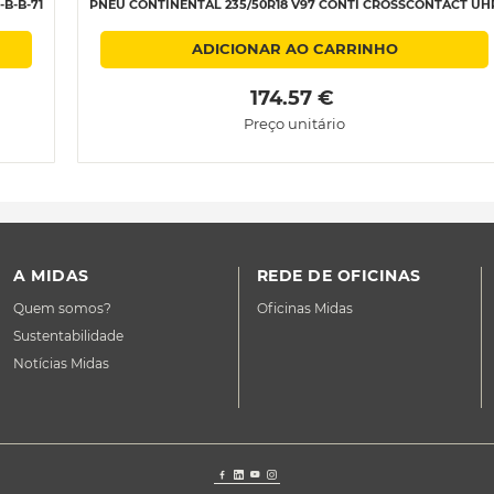
B-B-71
PNEU CONTINENTAL 235/50R18 V97 CONTI CROSSCONTACT UH
ADICIONAR AO CARRINHO
 174.57 € 
Preço unitário
A MIDAS
REDE DE OFICINAS
Quem somos?
Oficinas Midas
Sustentabilidade
Notícias Midas