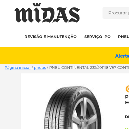
REVISÃO E MANUTENÇÃO
SERVIÇO IPO
PNE
Alert
Página inicial
/
pneus
/
PNEU CONTINENTAL 235/50R18 V97 CONTI
P
E
D