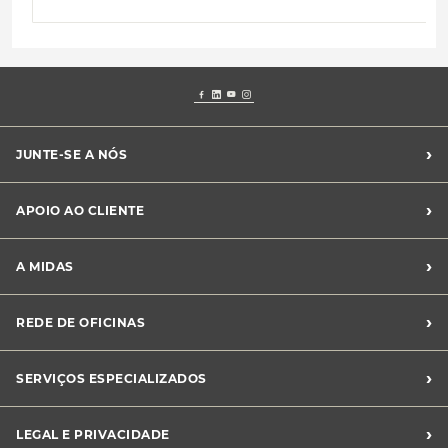
›
JUNTE-SE A NÓS
Recrutamento Midas
›
APOIO AO CLIENTE
Franchising Midas
Contacte-nos
›
A MIDAS
Livro de Reclamações
Canal de Denúncias
Quem somos?
›
REDE DE OFICINAS
Perguntas Frequentes
Sustentabilidade
Notícias Midas
Oficinas Midas
›
SERVIÇOS ESPECIALIZADOS
Frotas
›
LEGAL E PRIVACIDADE