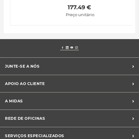
 177.49 € 
Preço unitário
›
JUNTE-SE A NÓS
Recrutamento Midas
›
APOIO AO CLIENTE
Franchising Midas
Contacte-nos
›
A MIDAS
Livro de Reclamações
Canal de Denúncias
Quem somos?
›
REDE DE OFICINAS
Perguntas Frequentes
Sustentabilidade
Notícias Midas
Oficinas Midas
›
SERVIÇOS ESPECIALIZADOS