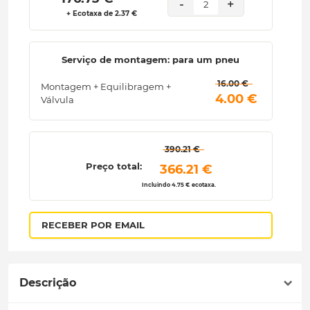
-
+
2
+ Ecotaxa de 2.37 €
Serviço de montagem: para um pneu
 16.00 € 
Montagem + Equilibragem +
 4.00 € 
Válvula
 390.21 € 
Preço total:
 366.21 € 
Incluindo 4.75 € ecotaxa.
RECEBER POR EMAIL
Descrição