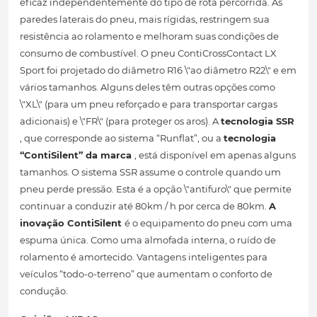
eficaz independentemente do tipo de rota percorrida. As
paredes laterais do pneu, mais rígidas, restringem sua
resistência ao rolamento e melhoram suas condições de
consumo de combustível. O pneu ContiCrossContact LX
Sport foi projetado do diâmetro R16 \"ao diâmetro R22\" e em
vários tamanhos. Alguns deles têm outras opções como
\"XL\" (para um pneu reforçado e para transportar cargas
adicionais) e \"FR\" (para proteger os aros). A
tecnologia SSR
, que corresponde ao sistema “Runflat”, ou a
tecnologia
“ContiSilent” da marca
, está disponível em apenas alguns
tamanhos. O sistema SSR assume o controle quando um
pneu perde pressão. Esta é a opção \"antifuro\" que permite
continuar a conduzir até 80km / h por cerca de 80km.
A
inovação ContiSilent
é o equipamento do pneu com uma
espuma única. Como uma almofada interna, o ruído de
rolamento é amortecido. Vantagens inteligentes para
veículos “todo-o-terreno” que aumentam o conforto de
condução.