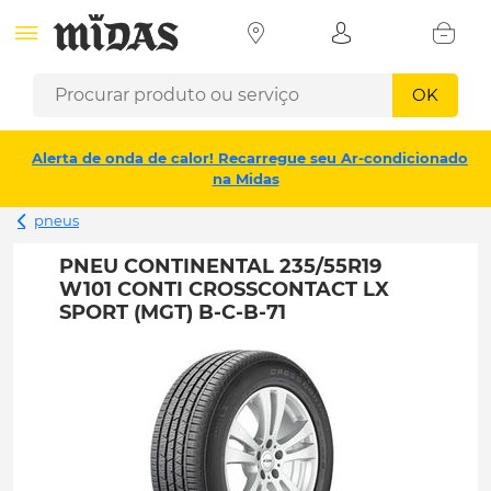
OK
Alerta de onda de calor! Recarregue seu Ar-condicionado
na Midas
pneus
PNEU CONTINENTAL 235/55R19
W101 CONTI CROSSCONTACT LX
SPORT (MGT) B-C-B-71