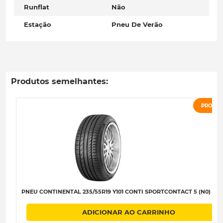
Runflat
Não
Estação
Pneu De Verão
Produtos semelhantes:
PROMO
PNEU CONTINENTAL 235/55R19 Y101 CONTI SPORTCONTACT 5 (N0) C-A-
ADICIONAR AO CARRINHO