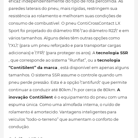
eficaz independentemente do tipo de rota percorrida. As
paredes laterais do pneu, mais rígidas, restringem sua
resistência ao rolamento e melhoram suas condições de
consumo de combustível. O pneu ContiCrossContact LX
Sport foi projetado do diâmetro R16 \"ao diâmetro R22\" e em
vários tamanhos. Alguns deles têm outras opções como
\"XL\" (para um pneu reforçado e para transportar cargas
adicionais) e \"FR\" (para proteger os aros). A
tecnologia SSR
, que corresponde ao sistema “Runflat”, ou a
tecnologia
“ContiSilent” da marca
, está disponível em apenas alguns
tamanhos. O sistema SSR assume o controle quando um
pneu perde pressão. Esta é a opção \"antifuro\" que permite
continuar a conduzir até 80km / h por cerca de 80km.
A
inovação ContiSilent
é o equipamento do pneu com uma
espuma única. Como uma almofada interna, o ruído de
rolamento é amortecido. Vantagens inteligentes para
veículos “todo-o-terreno” que aumentam o conforto de
condução.