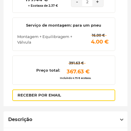
-
+
2
+ Ecotaxa de 2.37 €
Serviço de montagem: para um pneu
 16.00 € 
Montagem + Equilibragem +
 4.00 € 
Válvula
 391.63 € 
Preço total:
 367.63 € 
Incluindo 4.75 € ecotaxa.
RECEBER POR EMAIL
Descrição