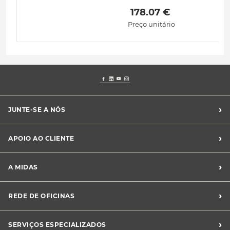
 178.07 € 
Preço unitário
›
JUNTE-SE A NÓS
Recrutamento Midas
›
APOIO AO CLIENTE
Franchising Midas
Contacte-nos
›
A MIDAS
Livro de Reclamações
Canal de Denúncias
Quem somos?
›
REDE DE OFICINAS
Perguntas Frequentes
Sustentabilidade
Notícias Midas
Oficinas Midas
›
SERVIÇOS ESPECIALIZADOS