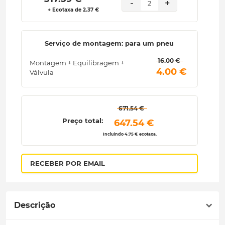
-
+
2
+ Ecotaxa de 2.37 €
Serviço de montagem: para um pneu
 16.00 € 
Montagem + Equilibragem +
 4.00 € 
Válvula
 671.54 € 
Preço total:
 647.54 € 
Incluindo 4.75 € ecotaxa.
RECEBER POR EMAIL
Descrição