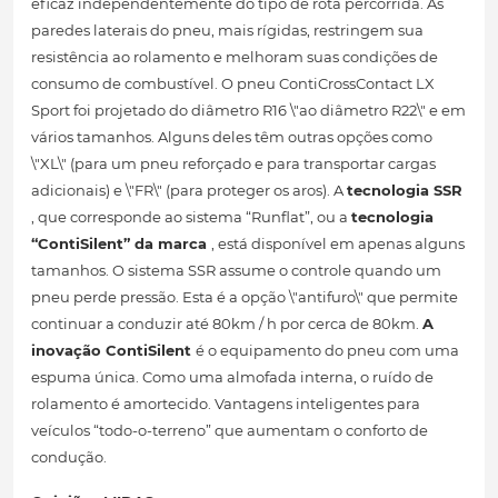
eficaz independentemente do tipo de rota percorrida. As
paredes laterais do pneu, mais rígidas, restringem sua
resistência ao rolamento e melhoram suas condições de
consumo de combustível. O pneu ContiCrossContact LX
Sport foi projetado do diâmetro R16 \"ao diâmetro R22\" e em
vários tamanhos. Alguns deles têm outras opções como
\"XL\" (para um pneu reforçado e para transportar cargas
adicionais) e \"FR\" (para proteger os aros). A
tecnologia SSR
, que corresponde ao sistema “Runflat”, ou a
tecnologia
“ContiSilent” da marca
, está disponível em apenas alguns
tamanhos. O sistema SSR assume o controle quando um
pneu perde pressão. Esta é a opção \"antifuro\" que permite
continuar a conduzir até 80km / h por cerca de 80km.
A
inovação ContiSilent
é o equipamento do pneu com uma
espuma única. Como uma almofada interna, o ruído de
rolamento é amortecido. Vantagens inteligentes para
veículos “todo-o-terreno” que aumentam o conforto de
condução.