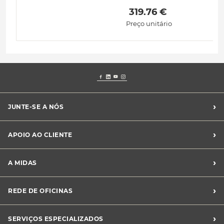
 319.76 € 
Preço unitário
›
JUNTE-SE A NÓS
Recrutamento Midas
›
APOIO AO CLIENTE
Franchising Midas
Contacte-nos
›
A MIDAS
Livro de Reclamações
Canal de Denúncias
Quem somos?
›
REDE DE OFICINAS
Perguntas Frequentes
Sustentabilidade
Notícias Midas
Oficinas Midas
›
SERVIÇOS ESPECIALIZADOS