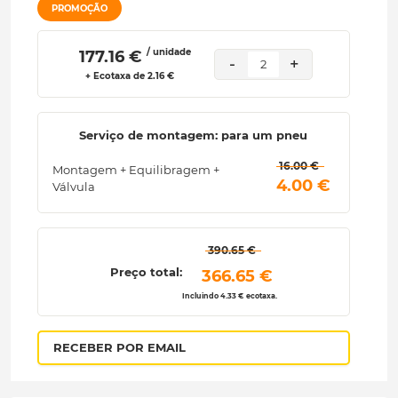
PROMOÇÃO
/ unidade
 177.16 € 
-
+
2
+ Ecotaxa de 2.16 €
Serviço de montagem: para um pneu
 16.00 € 
Montagem + Equilibragem +
 4.00 € 
Válvula
 390.65 € 
Preço total:
 366.65 € 
Incluindo 4.33 € ecotaxa.
RECEBER POR EMAIL