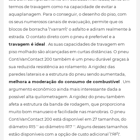
termos de travagem como na capacidade de evitar a
aquaplanagem. Para o conseguir, o desenho do piso, com
os seus numerosos canais de evacuação, permite que os
blocos de borracha \"varram\" o asfalto e adiram realmente à
estrada. O contato direto com o pneu é preferível e a
travagem é ideal
. As suas capacidades de travagem em
piso molhado são alcançadas em curtas distâncias. O pneu
ContiVanContact 200 também é um pneu durável graças à
sua reduzida resistência ao rolamento. A rigidez das
paredes laterais e a estrutura do pneu sendo aumentada,
melhora a moderação do consumo de combustível
. Um
argumento econômico ainda mais interessante dada a
possível alta quilometragem. A rigidez do pneu também
afeta a estrutura da banda de rodagem, que proporciona
muito bom manuseio e facilidade nas manobras. O pneu
ContiVanContact 200 está disponível em 27 tamanhos, do
diâmetro R15 '' ao diâmetro R17 ''. Alguns desses tamanhos
estão disponíveis com a opção de custo adicional \"RF\".