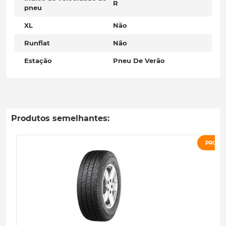
R
pneu
XL
Não
Runflat
Não
Estação
Pneu De Verão
Produtos semelhantes:
PROMO