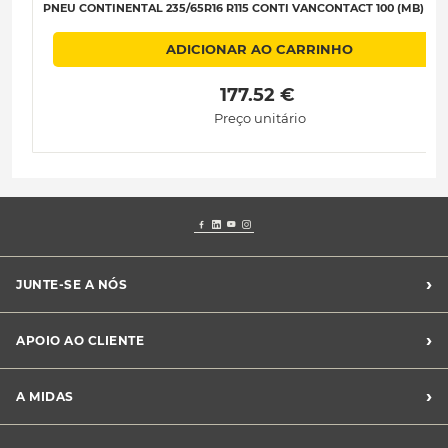
PNEU CONTINENTAL 235/65R16 R115 CONTI VANCONTACT 100 (MB) B-B
ADICIONAR AO CARRINHO
 177.52 € 
Preço unitário
›
JUNTE-SE A NÓS
Recrutamento Midas
›
APOIO AO CLIENTE
Franchising Midas
Contacte-nos
›
A MIDAS
Livro de Reclamações
Canal de Denúncias
Quem somos?